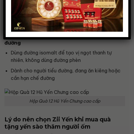
thăng hoa
Đặc biệt phù hợp với người bệnh mãn tính, mệt
mỏi kéo dài
🎁
Yến chưng dành riêng cho người kiêng
đường
Dùng đường isomalt để tạo vị ngọt thanh tự
nhiên, không dùng đường phèn
Dành cho người tiểu đường, đang ăn kiêng hoặc
cần hạn chế đường
Hộp Quà 12 Hũ Yến Chưng cao cấp
Lý do nên chọn Zii Yến khi mua quà
tặng yến sào thăm người ốm