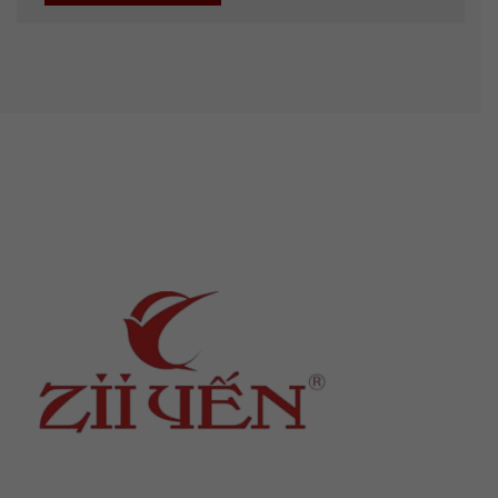
Địa chỉ
: số 243 Lạch Tray, Gia Viên, Hải Phòng