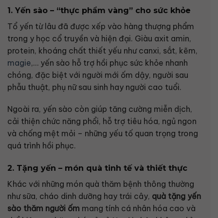
1. Yến sào – “thực phẩm vàng” cho sức khỏe
Tổ yến từ lâu đã được xếp vào hàng thượng phẩm
trong y học cổ truyền và hiện đại. Giàu axit amin,
protein, khoáng chất thiết yếu như canxi, sắt, kẽm,
magie
,… yến sào hỗ trợ hồi phục sức khỏe nhanh
chóng, đặc biệt với người mới ốm dậy, người sau
phẫu thuật, phụ nữ sau sinh hay người cao tuổi.
Ngoài ra, yến sào còn giúp tăng cường miễn dịch,
cải thiện chức năng phổi, hỗ trợ tiêu hóa, ngủ ngon
và chống mệt mỏi – những yếu tố quan trọng trong
quá trình hồi phục.
2. Tặng yến – món quà tinh tế và thiết thực
Khác với những món quà thăm bệnh thông thường
như sữa, cháo dinh dưỡng hay trái cây,
quà tặng yến
sào thăm người ốm
mang tính cá nhân hóa cao và