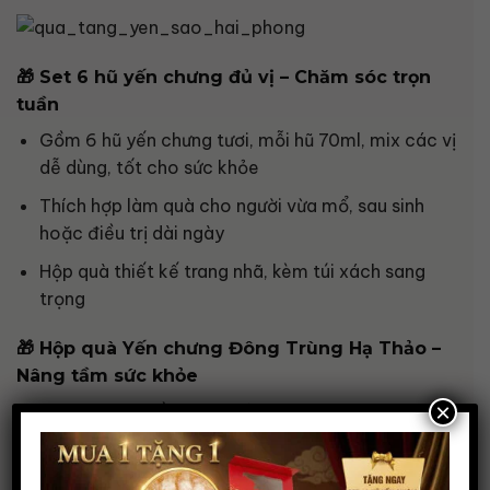
🎁
Set 6 hũ yến chưng đủ vị – Chăm sóc trọn
tuần
Gồm 6 hũ yến chưng tươi, mỗi hũ 70ml, mix các vị
dễ dùng, tốt cho sức khỏe
Thích hợp làm quà cho người vừa mổ, sau sinh
hoặc điều trị dài ngày
Hộp quà thiết kế trang nhã, kèm túi xách sang
trọng
🎁
Hộp quà Yến chưng Đông Trùng Hạ Thảo –
Nâng tầm sức khỏe
×
Tăng cường đề kháng, cải thiện chức năng hô
hấp, hồi phục sinh lực
Kết hợp
giữa yến sào
với
Đông trùng Hạ thảo sấy