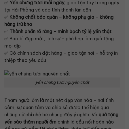
✅
Yến chưng tươi mỗi ngày
, giao tận tay trong ngày
tại Hải Phòng và các tỉnh thành lân cận
✅
Không chất bảo quản – không phụ gia – không
hàng trữ kho
✅
Thành phần rõ ràng – minh bạch tỷ lệ yến thật
✅ Bao bì đẹp mắt, lịch sự – phù hợp làm quà tặng
mọi dịp
✅ Có chính sách đặt hàng – giao tận nơi – hỗ trợ in
thiệp theo yêu cầu
yến chưng tươi nguyên chất
Thăm người ốm là một nét đẹp văn hóa – nơi tình
cảm, sự quan tâm và chia sẻ được thể hiện qua
những cử chỉ nhỏ bé nhưng đầy ý nghĩa. Và
quà tặng
yến sào thăm người ốm
chính là cầu nối hoàn hảo
để bạn gửi gắm lời chúc “Mau khỏe lại” đến người