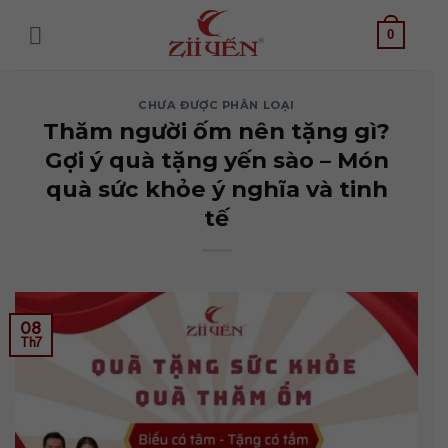
Bỏ
qua
0
nội
dung
CHƯA ĐƯỢC PHÂN LOẠI
Thăm người ốm nên tặng gì?
Gợi ý quà tặng yến sào – Món
quà sức khỏe ý nghĩa và tinh
tế
08
Th7