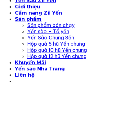
Yến Sào Zii Yến
Giới thiệu
Cẩm nang Zii Yến
Sản phẩm
Sản phẩm bán chạy
Yến sào – Tổ yến
Yến Sào Chưng Sẵn
Hộp quà 6 hũ Yến chưng
Hộp quà 10 hũ Yến chưng
Hộp quà 12 hũ Yến chưng
Khuyến Mãi
Yến sào Nha Trang
Liên hệ