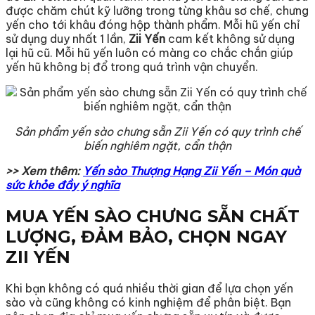
được chăm chút kỹ lưỡng trong từng khâu sơ chế, chưng
yến cho tới khâu đóng hộp thành phẩm. Mỗi hũ yến chỉ
sử dụng duy nhất 1 lần,
Zii Yến
cam kết không sử dụng
lại hũ cũ. Mỗi hũ yến luôn có màng co chắc chắn giúp
yến hũ không bị đổ trong quá trình vận chuyển.
Sản phẩm yến sào chưng sẵn Zii Yến có quy trình chế
biến nghiêm ngặt, cẩn thận
>> Xem thêm:
Yến sào Thượng Hạng Zii Yến – Món quà
sức khỏe đầy ý nghĩa
MUA YẾN SÀO CHƯNG SẴN CHẤT
LƯỢNG, ĐẢM BẢO, CHỌN NGAY
ZII YẾN
Khi bạn không có quá nhiều thời gian để lựa chọn yến
sào và cũng không có kinh nghiệm để phân biệt. Bạn