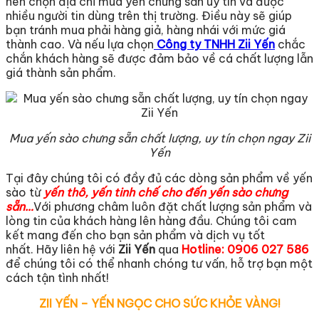
nên chọn địa chỉ mua yến chưng sẵn uy tín và được
nhiều người tin dùng trên thị trường. Điều này sẽ giúp
bạn tránh mua phải hàng giả, hàng nhái với mức giá
thành cao. Và nếu lựa chọn
Công ty TNHH Zii Yến
chắc
chắn khách hàng sẽ được đảm bảo về cá chất lượng lẫn
giá thành sản phẩm.
Mua yến sào chưng sẵn chất lượng, uy tín chọn ngay Zii
Yến
Tại đây chúng tôi có đầy đủ các dòng sản phẩm về yến
sào từ
yến thô, yến tinh chế cho đến yến sào chưng
sẵn…
Với phương châm luôn đặt chất lượng sản phẩm và
lòng tin của khách hàng lên hàng đầu. Chúng tôi cam
kết mang đến cho bạn sản phẩm và dịch vụ tốt
nhất. Hãy liên hệ với
Zii Yến
qua
Hotline: 0906 027 586
để chúng tôi có thể nhanh chóng tư vấn, hỗ trợ bạn một
cách tận tình nhất!
ZII YẾN – YẾN NGỌC CHO SỨC KHỎE VÀNG!