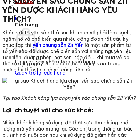
VÌ SAO YẾN SÀO CHƯNG SẴN ZII
Liên hệ
YẾN ĐƯỢC KHÁCH HÀNG YÊU
THÍCH?
0
Giỏ hàng
Khác với tổ yến sào thô sau khi mua về phải làm sạch,
ngâm nở và chế biến qua nhiều công đoạn rất cầu kỳ,
phức tạp thì
yến chưng sẵn
Zii Yến
là một sản phẩm từ
tổ yến sào đã được chế biến sẵn với những nguyên liệu
tự nhiên: đường phèn, hạt sen, táo đỏ,… khi mua về có
Chưa có sản phẩm trong giỏ hàng.
thể sử dụng ngay. Sản phẩm được đựng vào trong
những hũ thủy tin nhỏ vô cùng tiện lợi.
Quay trở lại cửa hàng
Tại sao Khách hàng lựa chọn yến sào chưng sẵn Zii Yến?
Lợi ích tuyệt vời cho sức khoẻ:
Nhiều khách hàng sử dụng đã thật sự kiểm chứng chất
lượng mà yến sào mang lại. Các chị trong thời gian bầu
bì, sinh nở, nuôi con sau khi sử dụng đã giảm hẳn các