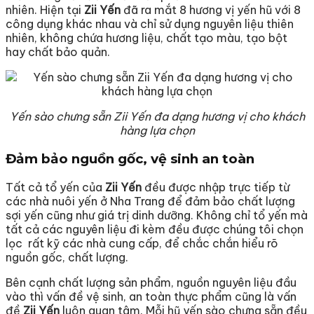
nhiên. Hiện tại
Zii Yến
đã ra mắt 8 hương vị yến hũ với 8
công dụng khác nhau và chỉ sử dụng nguyên liệu thiên
nhiên, không chứa hương liệu, chất tạo màu, tạo bột
hay chất bảo quản.
Yến sào chưng sẵn Zii Yến đa dạng hương vị cho khách
hàng lựa chọn
Đảm bảo nguồn gốc, vệ sinh an toàn
Tất cả tổ yến của
Zii Yến
đều được nhập trực tiếp từ
các nhà nuôi yến ở Nha Trang để đảm bảo chất lượng
sợi yến cũng như giá trị dinh dưỡng. Không chỉ tổ yến mà
tất cả các nguyên liệu đi kèm đều được chúng tôi chọn
lọc rất kỹ các nhà cung cấp, để chắc chắn hiểu rõ
nguồn gốc, chất lượng.
Bên cạnh chất lượng sản phẩm, nguồn nguyên liệu đầu
vào thì vấn đề vệ sinh, an toàn thực phẩm cũng là vấn
đề
Zii Yến
luôn quan tâm. Mỗi hũ yến sào chưng sẵn đều