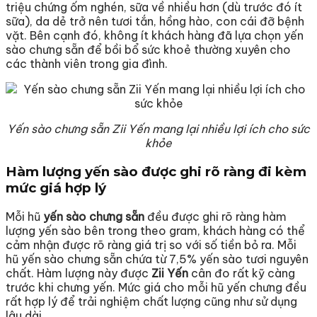
triệu chứng ốm nghén, sữa về nhiều hơn (dù trước đó ít
sữa), da dẻ trở nên tươi tắn, hồng hào, con cái đỡ bệnh
vặt. Bên cạnh đó, không ít khách hàng đã lựa chọn yến
sào chưng sẵn để bồi bổ sức khoẻ thường xuyên cho
các thành viên trong gia đình.
Yến sào chưng sẵn Zii Yến mang lại nhiều lợi ích cho sức
khỏe
Hàm lượng yến sào được ghi rõ ràng đi kèm
mức giá hợp lý
Mỗi hũ
yến sào chưng sẵn
đều được ghi rõ ràng hàm
lượng yến sào bên trong theo gram, khách hàng có thể
cảm nhận được rõ ràng giá trị so với số tiền bỏ ra. Mỗi
hũ yến sào chưng sẵn chứa từ 7,5% yến sào tươi nguyên
chất. Hàm lượng này được
Zii Yến
cân đo rất kỹ càng
trước khi chưng yến. Mức giá cho mỗi hũ yến chưng đều
rất hợp lý để trải nghiệm chất lượng cũng như sử dụng
lâu dài.