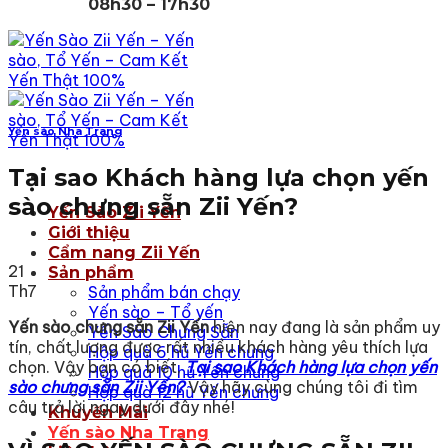
08h30 – 17h30
Yến sào Nha Trang
Tại sao Khách hàng lựa chọn yến
sào chưng sẵn Zii Yến?
Yến Sào Zii Yến
Giới thiệu
Cẩm nang Zii Yến
21
Sản phẩm
Th7
Sản phẩm bán chạy
Yến sào – Tổ yến
Yến sào chưng sẵn Zii Yến
hiện nay đang là sản phẩm uy
Yến Sào Chưng Sẵn
tín, chất lượng được rất nhiều khách hàng yêu thích lựa
Hộp quà 6 hũ Yến chưng
chọn. Vậy bạn có biết,
Tại sao
Khách hàng lựa chọn yến
Hộp quà 10 hũ Yến chưng
sào chưng sẵn Zii Yến?
Vậy hãy cùng chúng tôi đi tìm
Hộp quà 12 hũ Yến chưng
câu trả lời ngay dưới đây nhé!
Khuyến Mãi
Yến sào Nha Trang