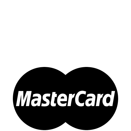
Yến Tinh Chế
Tổ Yến Hồng – Yến Huyết
Yến Chưng Sẵn
Đông trùng Hạ Thảo
Sản Phẩm Khác