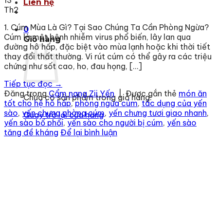
13
Liên hệ
Th2
1. Cúm Mùa Là Gì? Tại Sao Chúng Ta Cần Phòng Ngừa?
0
Cúm là một bệnh nhiễm virus phổ biến, lây lan qua
Giỏ hàng
đường hô hấp, đặc biệt vào mùa lạnh hoặc khi thời tiết
thay đổi thất thường. Vi rút cúm có thể gây ra các triệu
chứng như sốt cao, ho, đau họng, […]
Tiếp tục đọc
→
Đăng trong
Cẩm nang Zii Yến
|
Được gắn thẻ
món ăn
Chưa có sản phẩm trong giỏ hàng.
tốt cho hệ hô hấp
,
phòng ngừa cúm
,
tác dụng của yến
sào
,
yến chưng phòng cúm
,
yến chưng tươi giao nhanh
,
Quay trở lại cửa hàng
yến sào bổ phổi
,
yến sào cho người bị cúm
,
yến sào
tăng đề kháng
Để lại bình luận