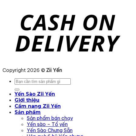
Copyright 2026 ©
Zii Yến
Tìm
kiếm:
Yến Sào Zii Yến
Giới thiệu
Cẩm nang Zii Yến
Sản phẩm
Sản phẩm bán chạy
Yến sào – Tổ yến
Yến Sào Chưng Sẵn