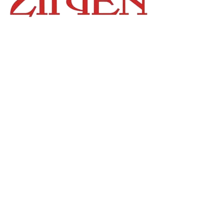
Địa chỉ
: số 243 Lạch Tray, Gia Viên, Hải Phòng
Hotline
:
0906 0275 86
Email
:
yenthienngoc88@gmail.com
Website
:
ziiyen.com
MST
: 0201971770 – cấp ngày 07/06/2024
Nơi cấp
: Sở kế hoạch và đầu tư TP. Hải Phòng
Hỗ trợ khách hàng
Chính sách bảo vệ thông tin cá nhân của người
tiêu dùng
Hướng dẫn thanh toán
Chính sách vận chuyển
Chính sách đổi – trả hàng
Câu hỏi thường gặp
Liên hệ
Sản phẩm