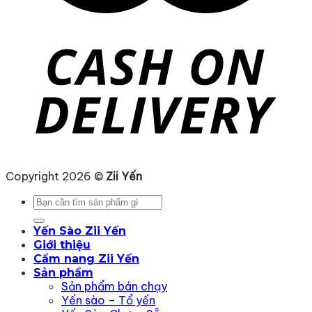
Copyright 2026 ©
Zii Yến
Tìm
kiếm:
Yến Sào Zii Yến
Giới thiệu
Cẩm nang Zii Yến
Sản phẩm
Sản phẩm bán chạy
Yến sào – Tổ yến