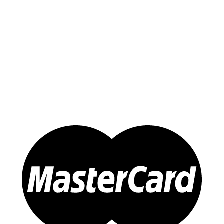
Yến Trắng Thô
Yến Tinh Chế
Tổ Yến Hồng – Yến Huyết
Yến Chưng Sẵn
Đông trùng Hạ Thảo
Sản Phẩm Khác