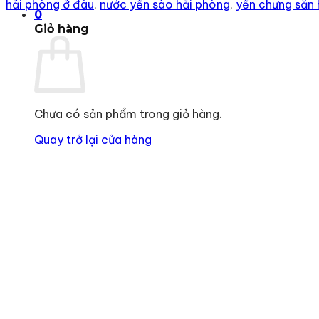
hải phòng ở đâu
,
nước yến sào hải phòng
,
yến chưng sẵn 
0
Giỏ hàng
Chưa có sản phẩm trong giỏ hàng.
Quay trở lại cửa hàng
Địa chỉ
: số 243 Lạch Tray, Gia Viên, Hải Phòng
Hotline
:
0906 0275 86
Email
:
yenthienngoc88@gmail.com
Website
:
ziiyen.com
MST
: 0201971770 – cấp ngày 07/06/2024
Nơi cấp
: Sở kế hoạch và đầu tư TP. Hải Phòng
Hỗ trợ khách hàng
Chính sách bảo vệ thông tin cá nhân của người tiêu