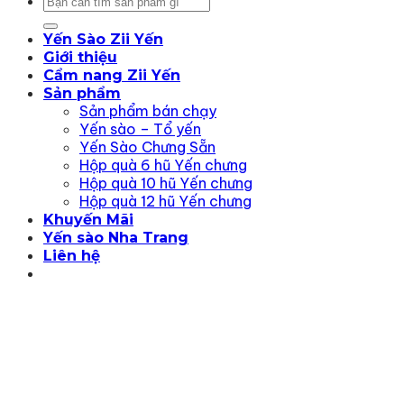
Tìm
kiếm:
Yến Sào Zii Yến
Giới thiệu
Cẩm nang Zii Yến
Sản phẩm
Sản phẩm bán chạy
Yến sào – Tổ yến
Yến Sào Chưng Sẵn
Hộp quà 6 hũ Yến chưng
Hộp quà 10 hũ Yến chưng
Hộp quà 12 hũ Yến chưng
Khuyến Mãi
Yến sào Nha Trang
Liên hệ