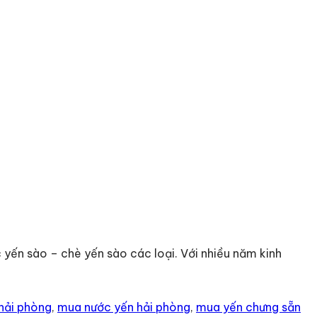
c yến sào – chè yến sào các loại. Với nhiều năm kinh
hải phòng
,
mua nước yến hải phòng
,
mua yến chưng sẵn