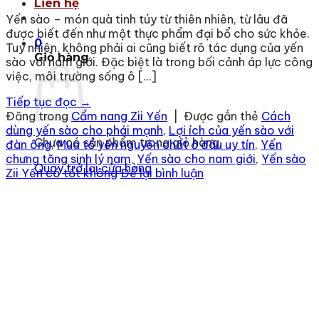
Liên hệ
Yến sào – món quà tinh túy từ thiên nhiên, từ lâu đã
được biết đến như một thực phẩm đại bổ cho sức khỏe.
0
Tuy nhiên, không phải ai cũng biết rõ tác dụng của yến
Giỏ hàng
sào với nam giới. Đặc biệt là trong bối cảnh áp lực công
việc, môi trường sống ô […]
Tiếp tục đọc
→
Đăng trong
Cẩm nang Zii Yến
|
Được gắn thẻ
Cách
dùng yến sào cho phái mạnh
,
Lợi ích của yến sào với
Chưa có sản phẩm trong giỏ hàng.
đàn ông
,
Mua tổ yến nguyên chất ở đâu uy tín
,
Yến
chưng tăng sinh lý nam
,
Yến sào cho nam giới
,
Yến sào
Quay trở lại cửa hàng
Zii Yến có tốt không
Để lại bình luận