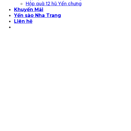
Hộp quà 12 hũ Yến chưng
Khuyến Mãi
Yến sào Nha Trang
Liên hệ