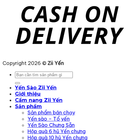
Copyright 2026 ©
Zii Yến
Tìm
kiếm:
Yến Sào Zii Yến
Giới thiệu
Cẩm nang Zii Yến
Sản phẩm
Sản phẩm bán chạy
Yến sào – Tổ yến
Yến Sào Chưng Sẵn
Hộp quà 6 hũ Yến chưng
Hộp quà 10 hũ Yến chưng