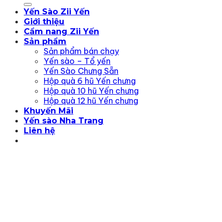
kiếm:
Yến Sào Zii Yến
Giới thiệu
Cẩm nang Zii Yến
Sản phẩm
Sản phẩm bán chạy
Yến sào – Tổ yến
Yến Sào Chưng Sẵn
Hộp quà 6 hũ Yến chưng
Hộp quà 10 hũ Yến chưng
Hộp quà 12 hũ Yến chưng
Khuyến Mãi
Yến sào Nha Trang
Liên hệ