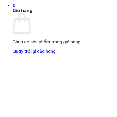
0
Giỏ hàng
Chưa có sản phẩm trong giỏ hàng.
Quay trở lại cửa hàng
Địa chỉ
: số 243 Lạch Tray, Gia Viên, Hải Phòng
Hotline
:
0906 0275 86
Email
:
yenthienngoc88@gmail.com
Website
:
ziiyen.com
MST
: 0201971770 – cấp ngày 07/06/2024
Nơi cấp
: Sở kế hoạch và đầu tư TP. Hải Phòng
Hỗ trợ khách hàng
Chính sách bảo vệ thông tin cá nhân của người tiêu
Hướng dẫn thanh toán