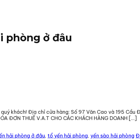
i phòng ở đâu
 khách! Địa chỉ cửa hàng: Số 97 Văn Cao và 195 Cầu Đấ
 HÓA ĐƠN THUẾ V.A.T CHO CÁC KHÁCH HÀNG DOANH […]
ến hải phòng ở đâu
,
tổ yến hải phòng
,
yến sào hải phòng
Đ