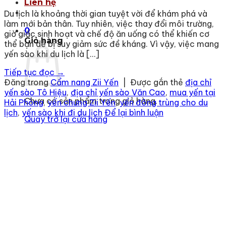
Liên hệ
Du lịch là khoảng thời gian tuyệt vời để khám phá và
làm mới bản thân. Tuy nhiên, việc thay đổi môi trường,
0
giờ giấc sinh hoạt và chế độ ăn uống có thể khiến cơ
Giỏ hàng
thể bạn dễ bị suy giảm sức đề kháng. Vì vậy, việc mang
yến sào khi du lịch là […]
Tiếp tục đọc
→
Đăng trong
Cẩm nang Zii Yến
|
Được gắn thẻ
địa chỉ
yến sào Tô Hiệu
,
địa chỉ yến sào Văn Cao
,
mua yến tại
Chưa có sản phẩm trong giỏ hàng.
Hải Phòng
,
yến chưng Zii Yến
,
yến đông trùng cho du
lịch
,
yến sào khi đi du lịch
Để lại bình luận
Quay trở lại cửa hàng