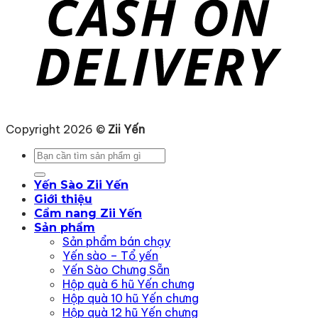
Copyright 2026 ©
Zii Yến
Tìm
kiếm:
Yến Sào Zii Yến
Giới thiệu
Cẩm nang Zii Yến
Sản phẩm
Sản phẩm bán chạy
Yến sào – Tổ yến
Yến Sào Chưng Sẵn
Hộp quà 6 hũ Yến chưng
Hộp quà 10 hũ Yến chưng
Hộp quà 12 hũ Yến chưng