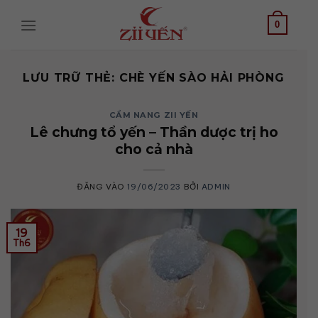
Bỏ
qua
0
nội
dung
LƯU TRỮ THẺ:
CHÈ YẾN SÀO HẢI PHÒNG
CẨM NANG ZII YẾN
Lê chưng tổ yến – Thần dược trị ho
cho cả nhà
ĐĂNG VÀO
19/06/2023
BỞI
ADMIN
19
Th6