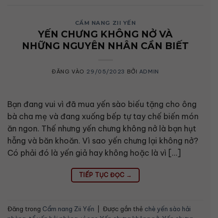
CẨM NANG ZII YẾN
YẾN CHƯNG KHÔNG NỞ VÀ
NHỮNG NGUYÊN NHÂN CẦN BIẾT
ĐĂNG VÀO
29/05/2023
BỞI
ADMIN
Bạn đang vui vì đã mua yến sào biếu tặng cho ông
bà cha mẹ và đang xuống bếp tự tay chế biến món
ăn ngon. Thế nhưng yến chưng không nở là bạn hụt
hẫng và băn khoăn. Vì sao yến chưng lại không nở?
Có phải đó là yến giả hay không hoặc là vì […]
TIẾP TỤC ĐỌC
→
Đăng trong
Cẩm nang Zii Yến
|
Được gắn thẻ
chè yến sào hải