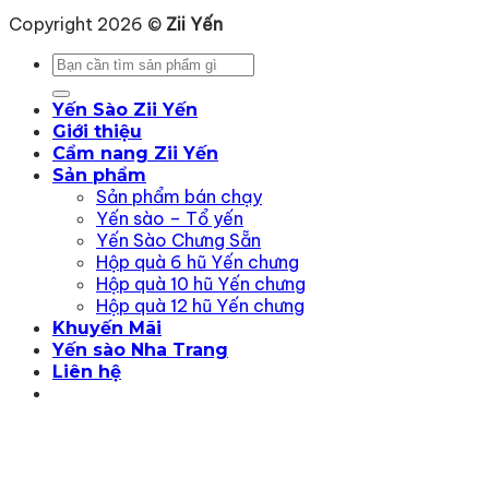
Copyright 2026 ©
Zii Yến
Tìm
kiếm:
Yến Sào Zii Yến
Giới thiệu
Cẩm nang Zii Yến
Sản phẩm
Sản phẩm bán chạy
Yến sào – Tổ yến
Yến Sào Chưng Sẵn
Hộp quà 6 hũ Yến chưng
Hộp quà 10 hũ Yến chưng
Hộp quà 12 hũ Yến chưng
Khuyến Mãi
Yến sào Nha Trang
Liên hệ