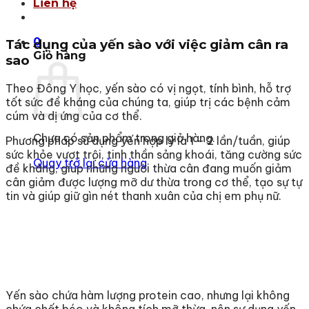
Liên hệ
0
Tác dụng của yến sào với việc giảm cân ra
Giỏ hàng
sao
Theo Đông Y học, yến sào có vị ngọt, tính bình, hỗ trợ
tốt sức đề kháng của chúng ta, giúp trị các bệnh cảm
cúm và dị ứng của cơ thể.
Chưa có sản phẩm trong giỏ hàng.
Phương pháp sử dụng yến hợp lý là 1 – 2 lần/tuần, giúp
sức khỏe vượt trội, tinh thần sảng khoái, tăng cường sức
Quay trở lại cửa hàng
đề kháng, giúp những người thừa cân đang muốn giảm
cân giảm được lượng mỡ dư thừa trong cơ thể, tạo sự tự
tin và giúp giữ gìn nét thanh xuân của chị em phụ nữ.
Yến sào chứa hàm lượng protein cao, nhưng lại không