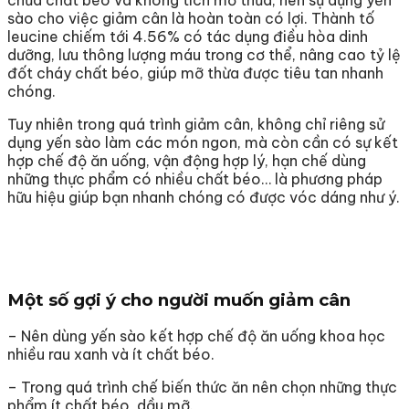
chứa chất béo và không tích mỡ thừa, nên sự dụng yến
sào cho việc giảm cân là hoàn toàn có lợi. Thành tố
leucine chiếm tới 4.56% có tác dụng điều hòa dinh
dưỡng, lưu thông lượng máu trong cơ thể, nâng cao tỷ lệ
đốt cháy chất béo, giúp mỡ thừa được tiêu tan nhanh
chóng.
Tuy nhiên trong quá trình giảm cân, không chỉ riêng sử
dụng yến sào làm các món ngon, mà còn cần có sự kết
hợp chế độ ăn uống, vận động hợp lý, hạn chế dùng
những thực phẩm có nhiều chất béo… là phương pháp
hữu hiệu giúp bạn nhanh chóng có được vóc dáng như ý.
Một số gợi ý cho người muốn giảm cân
– Nên dùng yến sào kết hợp chế độ ăn uống khoa học
nhiều rau xanh và ít chất béo.
– Trong quá trình chế biến thức ăn nên chọn những thực
phẩm ít chất béo, dầu mỡ.