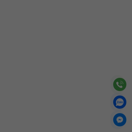
Trắng Thô
Tinh Chế
ến Hồng – Yến Huyết
Chưng Sẵn
 trùng Hạ Thảo
 Phẩm Khác