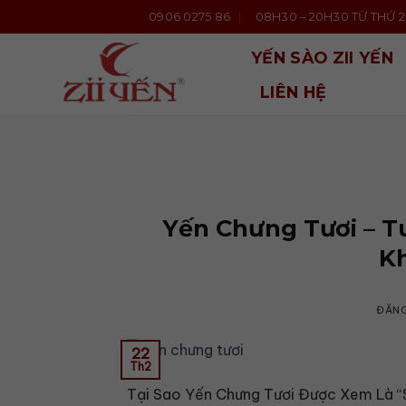
Bỏ
0906 0275 86
08H30 – 20H30 TỪ THỨ 2 
qua
nội
YẾN SÀO ZII YẾN
dung
LIÊN HỆ
Yến Chưng Tươi – 
K
ĐĂN
22
Th2
Tại Sao Yến Chưng Tươi Được Xem Là “S