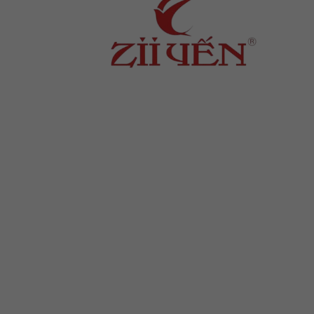
Địa chỉ
: số 243 Lạch Tray, Gia Viên, Hải
Phòng
Hotline
:
0906 0275 86
Email
:
yenthienngoc88@gmail.com
Website
:
ziiyen.com
MST
: 0201971770 – cấp ngày
07/06/2024
Nơi cấp
: Sở kế hoạch và đầu tư TP. Hải
Phòng