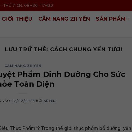
– THỨ 7, CN: 08H30 – 17H30
GIỚI THIỆU
CẨM NANG ZII YẾN
SẢN PHẨM
LƯU TRỮ THẺ:
CÁCH CHƯNG YẾN TƯƠI
CẨM NANG ZII YẾN
Tuyệt Phẩm Dinh Dưỡng Cho Sức
hỏe Toàn Diện
G VÀO
22/02/2025
BỞI
ADMIN
iêu Thực Phẩm”? Trong thế giới thực phẩm bổ dưỡng, yến