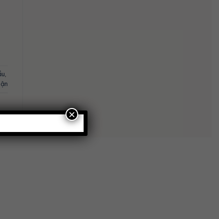
ầu
,
uận
×
n phẩm