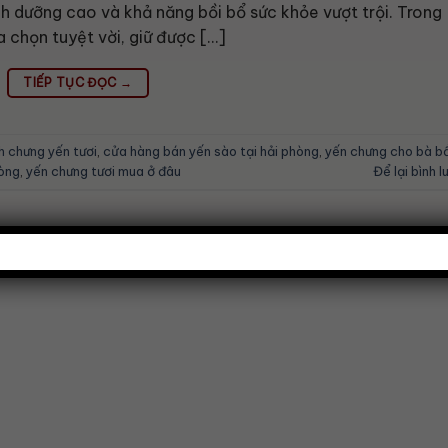
dinh dưỡng cao và khả năng bồi bổ sức khỏe vượt trội. Trong
 chọn tuyệt vời, giữ được […]
TIẾP TỤC ĐỌC
→
 chưng yến tươi
,
cửa hàng bán yến sào tại hải phòng
,
yến chưng cho bà b
hòng
,
yến chưng tươi mua ở đâu
Để lại bình l
Hỗ trợ khách hàng
Sả