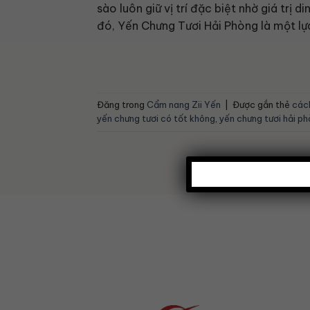
sào luôn giữ vị trí đặc biệt nhờ giá trị 
đó, Yến Chưng Tươi Hải Phòng là một lựa
Đăng trong
Cẩm nang Zii Yến
|
Được gắn thẻ
cách
yến chưng tươi có tốt không
,
yến chưng tươi hải p