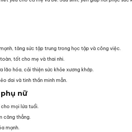
e mạnh, tăng sức tập trung trong học tập và công việc.
toàn, tốt cho mẹ và thai nhi.
ừa lão hóa, cải thiện sức khỏe xương khớp.
dẻo dai và tinh thần minh mẫn.
o phụ nữ
 cho mọi lứa tuổi.
ảm căng thẳng.
hóa mạnh.