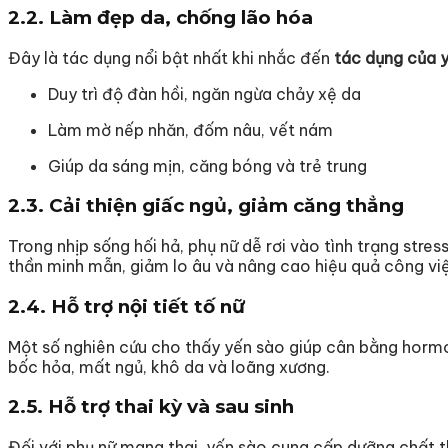
2.2. Làm đẹp da, chống lão hóa
Đây là tác dụng nổi bật nhất khi nhắc đến
tác dụng của y
Duy trì độ đàn hồi, ngăn ngừa chảy xệ da
Làm mờ nếp nhăn, đốm nâu, vết nám
Giúp da sáng mịn, căng bóng và trẻ trung
2.3. Cải thiện giấc ngủ, giảm căng thẳng
Trong nhịp sống hối hả, phụ nữ dễ rơi vào tình trạng stre
thần minh mẫn, giảm lo âu và nâng cao hiệu quả công vi
2.4. Hỗ trợ nội tiết tố nữ
Một số nghiên cứu cho thấy yến sào giúp cân bằng hormon
bốc hỏa, mất ngủ, khô da và loãng xương.
2.5. Hỗ trợ thai kỳ và sau sinh
Đối với phụ nữ mang thai, yến sào cung cấp dưỡng chất th