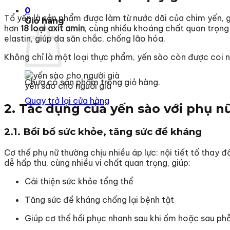
0
Tổ yến là sản phẩm được làm từ nước dãi của chim yến, g
Giỏ hàng
hơn
18 loại axit amin
, cùng nhiều khoáng chất quan trọn
elastin, giúp da săn chắc, chống lão hóa.
Không chỉ là một loại thực phẩm, yến sào còn được coi nh
Chưa có sản phẩm trong giỏ hàng.
yến sào cho người già
Quay trở lại cửa hàng
2. Tác dụng của yến sào với phụ n
2.1. Bồi bổ sức khỏe, tăng sức đề kháng
Cơ thể phụ nữ thường chịu nhiều áp lực: nội tiết tố thay 
dễ hấp thu, cùng nhiều vi chất quan trọng, giúp:
Cải thiện sức khỏe tổng thể
Tăng sức đề kháng chống lại bệnh tật
Giúp cơ thể hồi phục nhanh sau khi ốm hoặc sau ph