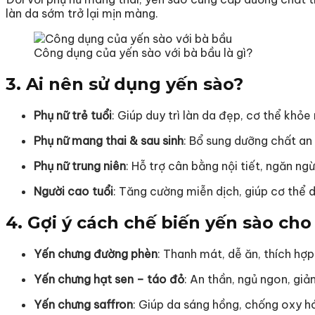
làn da sớm trở lại mịn màng.
Công dụng của yến sào với bà bầu là gì?
3. Ai nên sử dụng yến sào?
Phụ nữ trẻ tuổi
: Giúp duy trì làn da đẹp, cơ thể khỏ
Phụ nữ mang thai & sau sinh
: Bổ sung dưỡng chất an 
Phụ nữ trung niên
: Hỗ trợ cân bằng nội tiết, ngăn ng
Người cao tuổi
: Tăng cường miễn dịch, giúp cơ thể 
4. Gợi ý cách chế biến yến sào ch
Yến chưng đường phèn
: Thanh mát, dễ ăn, thích hợp
Yến chưng hạt sen – táo đỏ
: An thần, ngủ ngon, gi
Yến chưng saffron
: Giúp da sáng hồng, chống oxy 