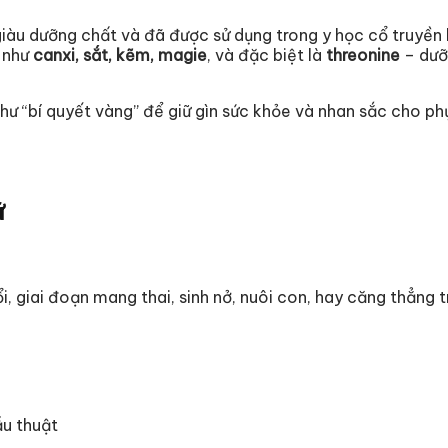
iàu dưỡng chất và đã được sử dụng trong y học cổ truyền l
g như
canxi, sắt, kẽm, magie
, và đặc biệt là
threonine
– dưỡn
ư “bí quyết vàng” để giữ gìn sức khỏe và nhan sắc cho phụ 
ữ
đổi, giai đoạn mang thai, sinh nở, nuôi con, hay căng thẳn
ẫu thuật