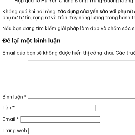
Hộp quà 10 Hũ Yến Chưng Đông Trùng Đường Kiêng
Không quá khi nói rằng,
tác dụng của yến sào với phụ nữ
phụ nữ tự tin, rạng rỡ và tràn đầy năng lượng trong hành t
Nếu bạn đang tìm kiếm giải pháp làm đẹp và chăm sóc s
Để lại một bình luận
Email của bạn sẽ không được hiển thị công khai.
Các trư
Bình luận
*
Tên
*
Email
*
Trang web