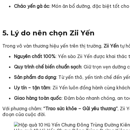
Cháo yến gà ác
: Món ăn bổ dưỡng, đặc biệt tốt cho
5. Lý do nên chọn Zii Yến
Trong vô vàn thương hiệu yến trên thị trường,
Zii Yến
tự hà
Nguyên chất 100%
: Yến sào Zii Yến được khai thác 
Quy trình chế biến chuẩn sạch
: Giữ trọn vẹn dưỡng c
Sản phẩm đa dạng
: Từ yến thô, yến tinh chế đến yế
Uy tín – tận tâm
: Zii Yến luôn đồng hành cùng khác
Giao hàng toàn quốc
: Đảm bảo nhanh chóng, an to
Với phương châm:
“Trao sức khỏe – Gửi yêu thương”
, Zii
đoạn của cuộc đời.