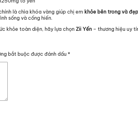
 1250mg tổ yến
chính là chìa khóa vàng giúp chị em
khỏe bên trong và đẹp
rình sống và cống hiến.
ức khỏe toàn diện, hãy lựa chọn
Zii Yến
– thương hiệu uy t
ờng bắt buộc được đánh dấu
*