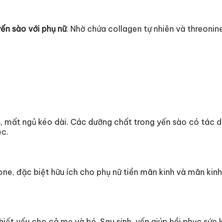
ến sào với phụ nữ
. Nhờ chứa collagen tự nhiên và threonine
ss, mất ngủ kéo dài. Các dưỡng chất trong yến sào có tác d
ệc.
e, đặc biệt hữu ích cho phụ nữ tiền mãn kinh và mãn kinh
iết yếu cho cả mẹ và bé. Sau sinh, yến giúp hồi phục sức 