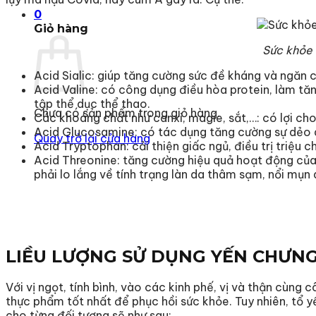
0
Giỏ hàng
Sức khỏe 
Acid Sialic: giúp tăng cường sức đề kháng và ngăn 
Acid Valine: có công dụng điều hòa protein, làm tăng
tập thể dục thể thao.
Chưa có sản phẩm trong giỏ hàng.
Các khoáng chất như canxi, magie, sắt,…: có lợi cho 
Acid Glucosamine: có tác dụng tăng cường sự dẻo d
Quay trở lại cửa hàng
Acid Tryptophan: cải thiện giấc ngủ, điều trị triệu 
Acid Threonine: tăng cường hiệu quả hoạt động của
phải lo lắng về tính trạng làn da thâm sạm, nổi mụn 
LIỀU LƯỢNG SỬ DỤNG YẾN CHƯNG
Với vị ngọt, tính bình, vào các kinh phế, vị và thận cùng
thực phẩm tốt nhất để phục hồi sức khỏe. Tuy nhiên, tổ y
cho từng đối tượng sẽ như sau: