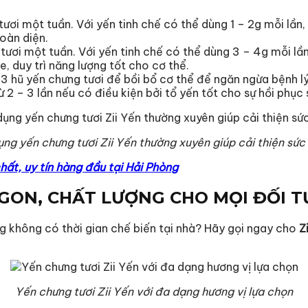
tươi một tuần. Với yến tinh chế có thể dùng 1 – 2g mỗi lần,
oàn diện.
tươi một tuần. Với yến tinh chế có thể dùng 3 – 4g mỗi lần
 duy trì năng lượng tốt cho cơ thể.
 3 hũ yến chưng tươi để bồi bổ cơ thể để ngăn ngừa bệnh l
ừ 2 – 3 lần nếu có điều kiện bởi tổ yến tốt cho sự hồi phục
ụng yến chưng tươi Zii Yến thường xuyên giúp cải thiện sức
hất, uy tín hàng đầu tại Hải Phòng
NGON, CHẤT LƯỢNG CHO MỌI ĐỐI 
 không có thời gian chế biến tại nhà? Hãy gọi ngay cho
Zi
Yến chưng tươi Zii Yến với đa dạng hương vị lựa chọn