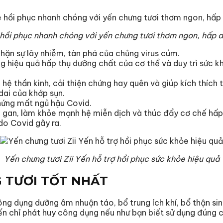
hồi phục nhanh chóng với yến chưng tươi thơm ngon, hấp d
chặn sự lây nhiễm, tàn phá của chủng virus cúm.
 hiệu quả hấp thụ dưỡng chất của cơ thể và duy trì sức khỏ
hệ thần kinh, cải thiện chứng hay quên và giúp kích thích 
ai của khớp sụn.
chứng mất ngủ hậu Covid.
 gan, làm khỏe mạnh hệ miễn dịch và thúc đẩy cơ chế hấp 
do Covid gây ra.
Yến chưng tươi Zii Yến hỗ trợ hồi phục sức khỏe hiệu quả
 TƯƠI TỐT NHẤT
 công dụng dưỡng âm nhuận táo, bổ trung ích khí, bổ thận si
ến chỉ phát huy công dụng nếu như bạn biết sử dụng đúng cá