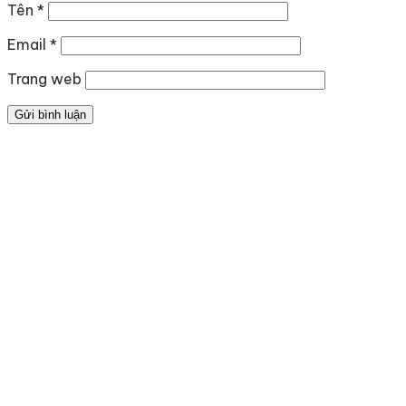
Tên
*
Email
*
Trang web
Địa chỉ
: số 243 Lạch Tray, Gia Viên, Hải Phòng
Hotline
:
0906 0275 86
Email
:
yenthienngoc88@gmail.com