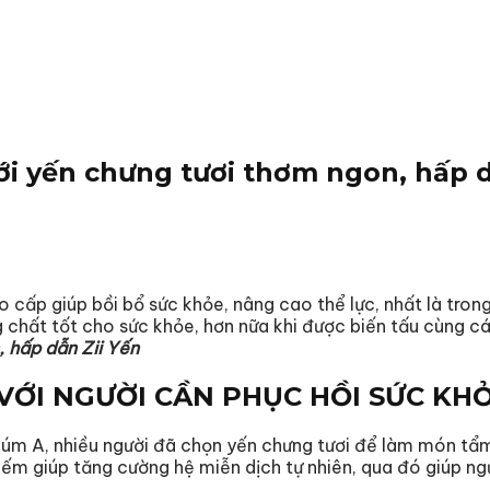
i yến chưng tươi thơm ngon, hấp d
o cấp giúp bồi bổ sức khỏe, nâng cao thể lực, nhất là tro
chất tốt cho sức khỏe, hơn nữa khi được biến tấu cùng các
 hấp dẫn Zii Yến
VỚI NGƯỜI CẦN PHỤC HỒI SỨC KH
úm A, nhiều người đã chọn yến chưng tươi để làm món tẩm
iếm giúp tăng cường hệ miễn dịch tự nhiên, qua đó giúp n