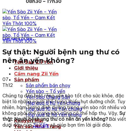
08h30 – 17h30
Cẩm nang Zii Yến
Sự thật: Người bệnh ung thư có
nên ăn yến không?
Yến Sào Zii Yến
Giới thiệu
Cẩm nang Zii Yến
07
Sản phẩm
Th12
Sản phẩm bán chạy
Yến sào – Tổ yến
Chúng ta đều biết rằng yến sào tốt cho sức khỏe, đặc
Yến Sào Chưng Sẵn
biệt là những người thể trạng thiếu hụt dưỡng chất. Tuy
Hộp quà 6 hũ Yến chưng
nhiên, hàm lượng dinh dưỡng trong yến sào rất nhiều và
Hộp quà 10 hũ Yến chưng
không phải thể trạng nào cũng có thể hấp thụ. Vậy,
Sự
Hộp quà 12 hũ Yến chưng
thật: Người bệnh ung thư có nên ăn yến không?
Bài viết
Khuyến Mãi
dưới đây của
Zii Yến
sẽ giúp bạn tìm lời giải đáp.
Yến sào Nha Trang