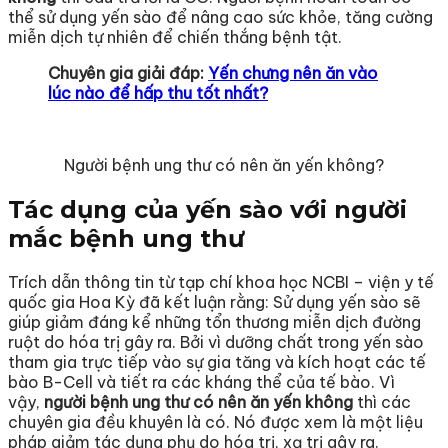
thể sử dụng yến sào để nâng cao sức khỏe, tăng cường
miễn dịch tự nhiên để chiến thắng bệnh tật.
Chuyên gia giải đáp:
Yến chưng nên ăn vào
lúc nào để hấp thu tốt nhất?
Người bệnh ung thư có nên ăn yến không?
Tác dụng của yến sào với người
mắc bệnh ung thư
Trích dẫn thông tin từ tạp chí khoa học NCBI – viện y tế
quốc gia Hoa Kỳ đã kết luận rằng: Sử dụng yến sào sẽ
giúp giảm đáng kể những tổn thương miễn dịch đường
ruột do hóa trị gây ra. Bởi vì dưỡng chất trong yến sào
tham gia trực tiếp vào sự gia tăng và kích hoạt các tế
bào B-Cell và tiết ra các kháng thể của tế bào. Vì
vậy,
người bệnh ung thư có nên ăn yến không
thì các
chuyên gia đều khuyên là có. Nó được xem là một liệu
pháp giảm tác dụng phụ do hóa trị, xạ trị gây ra.