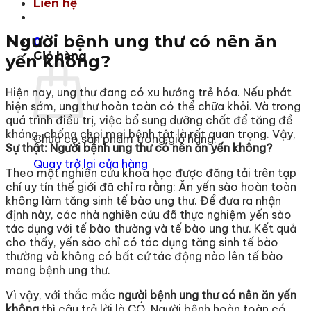
Liên hệ
Người bệnh ung thư có nên ăn
0
Giỏ hàng
yến không?
Hiện nay, ung thư đang có xu hướng trẻ hóa. Nếu phát
hiện sớm, ung thư hoàn toàn có thể chữa khỏi. Và trong
quá trình điều trị, việc bổ sung dưỡng chất để tăng đề
kháng, chống chọi mọi bệnh tật là rất quan trọng. Vậy,
Chưa có sản phẩm trong giỏ hàng.
Sự thật: Người bệnh ung thư có nên ăn yến không?
Quay trở lại cửa hàng
Theo một nghiên cứu khoa học được đăng tải trên tạp
chí uy tín thế giới đã chỉ ra rằng: Ăn yến sào hoàn toàn
không làm tăng sinh tế bào ung thư. Để đưa ra nhận
định này, các nhà nghiên cứu đã thực nghiệm yến sào
tác dụng với tế bào thường và tế bào ung thư. Kết quả
cho thấy, yến sào chỉ có tác dụng tăng sinh tế bào
thường và không có bất cứ tác động nào lên tế bào
mang bệnh ung thư.
Vì vậy, với thắc mắc
người bệnh ung thư có nên ăn yến
không
thì câu trả lời là CÓ. Người bệnh hoàn toàn có