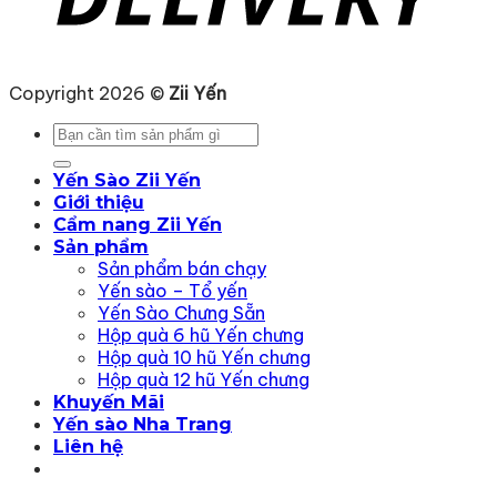
Copyright 2026 ©
Zii Yến
Tìm
kiếm:
Yến Sào Zii Yến
Giới thiệu
Cẩm nang Zii Yến
Sản phẩm
Sản phẩm bán chạy
Yến sào – Tổ yến
Yến Sào Chưng Sẵn
Hộp quà 6 hũ Yến chưng
Hộp quà 10 hũ Yến chưng
Hộp quà 12 hũ Yến chưng
Khuyến Mãi
Yến sào Nha Trang
Liên hệ