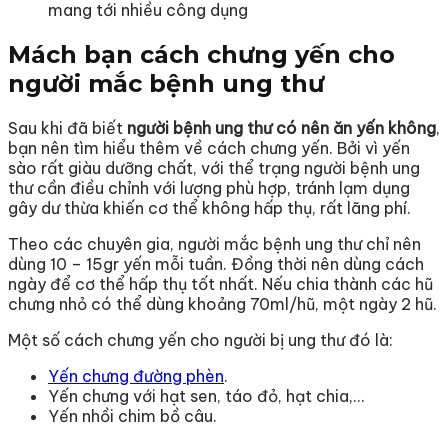
mang tới nhiều công dụng
Mách bạn cách chưng yến cho
người mắc bệnh ung thư
Sau khi đã biết
người bệnh ung thư có nên ăn yến không
,
bạn nên tìm hiểu thêm về cách chưng yến. Bởi vì yến
sào rất giàu dưỡng chất, với thể trạng người bệnh ung
thư cần điều chỉnh với lượng phù hợp, tránh lạm dụng
gây dư thừa khiến cơ thể không hấp thụ, rất lãng phí.
Theo các chuyên gia, người mắc bệnh ung thư chỉ nên
dùng 10 – 15gr yến mỗi tuần. Đồng thời nên dùng cách
ngày để cơ thể hấp thụ tốt nhất. Nếu chia thành các hũ
chưng nhỏ có thể dùng khoảng 70ml/hũ, một ngày 2 hũ.
Một số cách chưng yến cho người bị ung thư đó là:
Yến chưng đường phèn
.
Yến chưng với hạt sen, táo đỏ, hạt chia,…
Yến nhồi chim bồ câu.