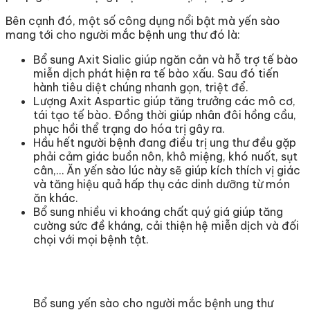
Bên cạnh đó, một số công dụng nổi bật mà yến sào
mang tới cho người mắc bệnh ung thư đó là:
Bổ sung Axit Sialic giúp ngăn cản và hỗ trợ tế bào
miễn dịch phát hiện ra tế bào xấu. Sau đó tiến
hành tiêu diệt chúng nhanh gọn, triệt để.
Lượng Axit Aspartic giúp tăng trưởng các mô cơ,
tái tạo tế bào. Đồng thời giúp nhân đôi hồng cầu,
phục hồi thể trạng do hóa trị gây ra.
Hầu hết người bệnh đang điều trị ung thư đều gặp
phải cảm giác buồn nôn, khô miệng, khó nuốt, sụt
cân,… Ăn yến sào lúc này sẽ giúp kích thích vị giác
và tăng hiệu quả hấp thụ các dinh dưỡng từ món
ăn khác.
Bổ sung nhiều vi khoáng chất quý giá giúp tăng
cường sức đề kháng, cải thiện hệ miễn dịch và đối
chọi với mọi bệnh tật.
Bổ sung yến sào cho người mắc bệnh ung thư