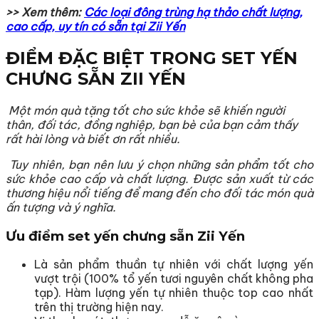
>> Xem thêm:
Các loại đông trùng hạ thảo chất lượng,
cao cấp, uy tín có sẵn tại Zii Yến
ĐIỂM ĐẶC BIỆT TRONG SET YẾN
CHƯNG SẴN ZII YẾN
Một món quà tặng tốt cho sức khỏe sẽ khiến người
thân, đối tác, đồng nghiệp, bạn bè của bạn cảm thấy
rất hài lòng và biết ơn rất nhiều.
Tuy nhiên, bạn nên lưu ý chọn những sản phẩm tốt cho
sức khỏe cao cấp và chất lượng. Được sản xuất từ các
thương hiệu nổi tiếng để mang đến cho đối tác món quà
ấn tượng và ý nghĩa.
Ưu điểm set yến chưng sẵn Zii Yến
Là sản phẩm thuần tự nhiên với chất lượng yến
vượt trội (100% tổ yến tươi nguyên chất không pha
tạp). Hàm lượng yến tự nhiên thuộc top cao nhất
trên thị trường hiện nay.