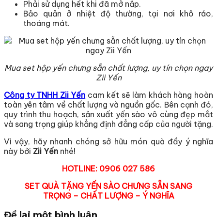
Phải sử dụng hết khi đã mở nắp.
Bảo quản ở nhiệt độ thường, tại nơi khô ráo,
thoáng mát.
Mua set hộp yến chưng sẵn chất lượng, uy tín chọn ngay
Zii Yến
Công ty TNHH Zii Yến
cam kết sẽ làm khách hàng hoàn
toàn yên tâm về chất lượng và nguồn gốc. Bên cạnh đó,
quy trình thu hoạch, sản xuất yến sào vô cùng đẹp mắt
và sang trọng giúp khẳng định đẳng cấp của người tặng.
Vì vậy, hãy nhanh chóng sở hữu món quà đầy ý nghĩa
này bởi
Zii Yến
nhé!
HOTLINE: 0906 027 586
SET QUÀ TẶNG YẾN SÀO CHƯNG SẴN SANG
TRỌNG – CHẤT LƯỢNG – Ý NGHĨA
Để lại một bình luận