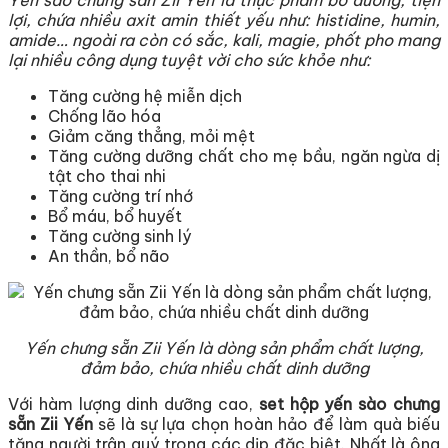
Yến sào chưng sẵn Zii Yến là thực phẩm bổ dưỡng, tiện
lợi, chứa nhiều axit amin thiết yếu như: histidine, humin,
amide… ngoài ra còn có sắc, kali, magie, phốt pho mang
lại nhiều công dụng tuyệt vời cho sức khỏe như:
Tăng cường hệ miễn dịch
Chống lão hóa
Giảm căng thẳng, mỏi mệt
Tăng cường dưỡng chất cho mẹ bầu, ngăn ngừa dị
tật cho thai nhi
Tăng cường trí nhớ
Bổ máu, bổ huyết
Tăng cường sinh lý
An thần, bổ não
Yến chưng sẵn Zii Yến là dòng sản phẩm chất lượng,
đảm bảo, chứa nhiều chất dinh dưỡng
Với hàm lượng dinh dưỡng cao,
set hộp yến sào chưng
sẵn Zii Yến
sẽ là sự lựa chọn hoàn hảo để làm quà biếu
tặng người trân quý trong các dịp đặc biệt. Nhất là ông