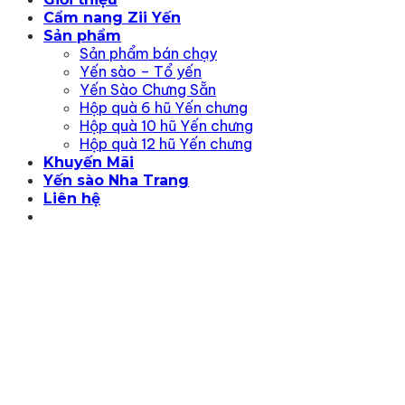
Cẩm nang Zii Yến
Sản phẩm
Sản phẩm bán chạy
Yến sào – Tổ yến
Yến Sào Chưng Sẵn
Hộp quà 6 hũ Yến chưng
Hộp quà 10 hũ Yến chưng
Hộp quà 12 hũ Yến chưng
Khuyến Mãi
Yến sào Nha Trang
Liên hệ