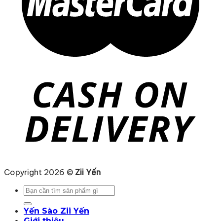
Copyright 2026 ©
Zii Yến
Tìm
kiếm:
Yến Sào Zii Yến
Giới thiệu