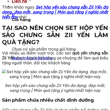
Liên hệ
Tham khảo ngay
Set hộp yến sào chưng sẵn Zii Yến đa
dạng, đẹp mắt, sang trọng | Món quà tặng ý nghĩa nhất
0
hiện nay
nhé!
Giỏ hàng
TẠI SAO NÊN CHỌN SET HỘP YẾN
SÀO CHƯNG SẴN ZII YẾN LÀM
QUÀ TẶNG?
Chưa có sản phẩm trong giỏ hàng.
Với nhiều ưu điểm vượt trội, các set
quà yến chưng sẵn
Zii Yến
được người tiêu dùng ưa chuộng để làm quà biếu
Quay trở lại cửa hàng
tặng người thân, đối tác khách hàng
Set hộp yến sào chưng sẵn Zii Yến đa dạng, đẹp mắt,
sang trọng | Món quà tặng ý nghĩa nhất hiện nay
Sản phẩm chứa nhiều chất dinh dưỡng