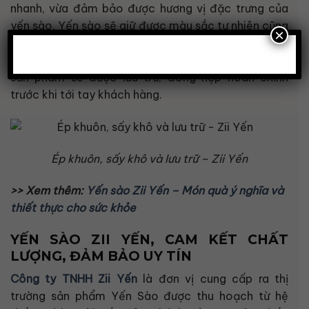
nhanh, vừa đảm bảo được hương vị đặc trưng của
yến sào. Yến sào sẽ giữ được màu sắc tự nhiên cũng
×
như các chất dinh dưỡng. Yến sào sau khi sấy lạnh
sẽ có hình dạng cánh sen rất đẹp mắt. Cuối cùng,
sản phẩm sẽ được lưu trữ, đóng hộp hoàn chỉnh
trước khi tới tay khách hàng.
Ép khuôn, sấy khô và lưu trữ – Zii Yến
>> Xem thêm:
Yến sào Zii Yến – Món quà ý nghĩa và
thiết thực cho sức khỏe
YẾN SÀO ZII YẾN, CAM KẾT CHẤT
LƯỢNG, ĐẢM BẢO UY TÍN
Công ty TNHH Zii Yến
là đơn vị cung cấp ra thị
trường sản phẩm Yến Sào được thu hoạch từ hệ