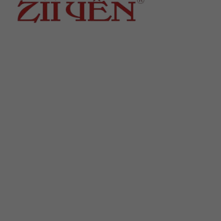
Địa chỉ
: số 243 Lạch Tray, Gia Viên, Hải Phòng
Hotline
:
0906 0275 86
Email
:
yenthienngoc88@gmail.com
Website
:
ziiyen.com
MST
: 0201971770 – cấp ngày 07/06/2024
Nơi cấp
: Sở kế hoạch và đầu tư TP. Hải Phòng
Hỗ trợ khách hàng
Chính sách bảo vệ thông tin cá nhân của người tiêu
dùng
Hướng dẫn thanh toán
Chính sách vận chuyển