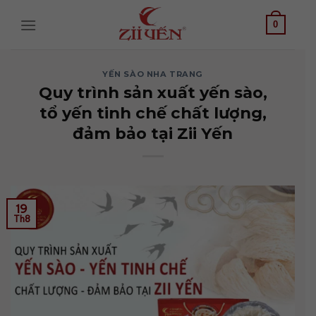
Bỏ
qua
0
nội
dung
YẾN SÀO NHA TRANG
Quy trình sản xuất yến sào,
tổ yến tinh chế chất lượng,
đảm bảo tại Zii Yến
19
Th8