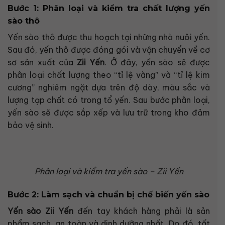
Bước 1: Phân loại và kiểm tra chất lượng yến
sào thô
Yến sào thô được thu hoạch tại những nhà nuôi yến.
Sau đó, yến thô được đóng gói và vận chuyển về cơ
sơ sản xuất của
Zii Yến
. Ở đây, yến sào sẽ được
phân loại chất lượng theo “tỉ lệ vàng” và “tỉ lệ kim
cương” nghiêm ngặt dựa trên độ dày, màu sắc và
lượng tạp chất có trong tổ yến. Sau bước phân loại,
yến sào sẽ được sắp xếp và lưu trữ trong kho đảm
bảo vệ sinh.
Phân loại và kiểm tra yến sào – Zii Yến
Bước 2: Làm sạch và chuẩn bị chế biến yến sào
Yến sào Zii Yến
đến tay khách hàng phải là sản
phẩm sạch, an toàn và dinh dưỡng nhất. Do đó, tất