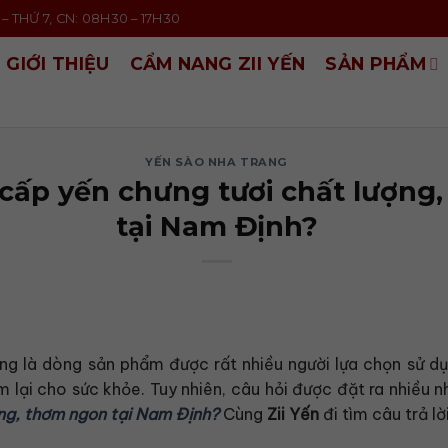
– THỨ 7, CN: 08H30 – 17H30
GIỚI THIỆU
CẨM NANG ZII YẾN
SẢN PHẨM
YẾN SÀO NHA TRANG
cấp yến chưng tươi chất lượng
tại Nam Định?
ng là dòng sản phẩm được rất nhiều người lựa chọn sử dụn
 lại cho sức khỏe. Tuy nhiên, câu hỏi được đặt ra nhiều n
ng, thơm ngon tại Nam Định?
Cùng
Zii Yến
đi tìm câu trả lờ