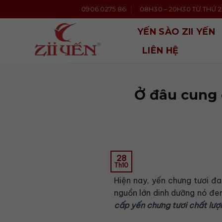
Bỏ
0906 0275 86
08H30 – 20H30 TỪ THỨ 2 
qua
nội
YẾN SÀO ZII YẾN
dung
LIÊN HỆ
Ở đâu cung 
28
Th10
Hiện nay, yến chưng tươi đa
nguồn lớn dinh dưỡng nó đem
cấp yến chưng tươi chất lượ