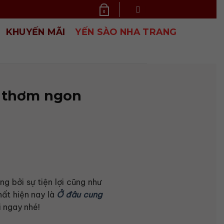
0
KHUYẾN MÃI
YẾN SÀO NHA TRANG
, thơm ngon
g bởi sự tiện lợi cũng như
hất hiện nay là
Ở đâu cung
i ngay nhé!