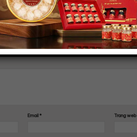
n
ược hiển thị công khai.
Các trường bắt buộc được đánh 
Email
*
Trang web