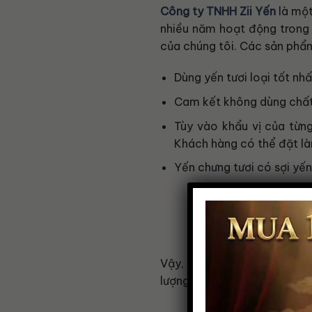
Công ty TNHH Zii Yến
là một
nhiều năm hoạt động trong 
của chúng tôi. Các sản ph
Dùng yến tươi loại tốt nhấ
Cam kết không dùng chất
Tùy vào khẩu vị của từn
Khách hàng có thể đặt là
Yến chưng tươi có sợi yến
Vậy, còn chần chừ gì nữa
lượng nhất và đúng hương vị