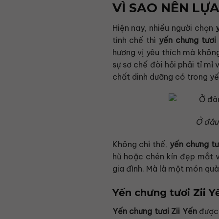
VÌ SAO NÊN LỰ
Hiện nay, nhiều người chọn
tinh chế thì
yến chưng tươi 
hương vị yêu thích mà không
sự sơ chế đòi hỏi phải tỉ mỉ
chất dinh dưỡng có trong yế
Ở đâu
Không chỉ thế,
yến chưng tư
hũ hoặc chén kín đẹp mắt v
gia đình. Mà là một món quà
Yến chưng tươi Zii Y
Yến chưng tươi Zii Yến
được 