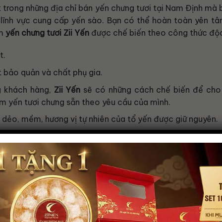
 trong những địa chỉ bán yến chưng tươi tại Nam Định mà
lĩnh vực cung cấp yến sào. Bạn có thể hoàn toàn yên t
ẩm
yến chưng tươi Zii Yến
được chế biến theo công thức độ
t.
 bảo quản và chất phụ gia.
g khách hàng,
Zii Yến
sẽ có những cách chế biến để cho 
m yến tươi chưng sẵn theo yêu cầu của mình.
 dẻo, mềm, hương vị tự nhiên của tổ yến được giữ nguyên.
Yến chưng tươi Zii Yế, chất lượng, đảm bảo số 1 Nam Định
 mà không đến
Zii Yến
để mua được những sản phẩm yến c
 yêu thích của bạn nhất ngay hôm nay nào!