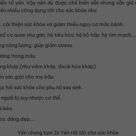
iến tổ yến. Vậy nên dù được chế biến sẵn nhưng vẫn giữ 
ến nhiều công dụng tốt cho sức khỏe như:
 cải thiện sức khỏe và giảm thiểu nguy cơ mắc bệnh.
ố cơ quan như gan, hệ tiêu hóa, hệ hô hấp, hệ tim mạch,…
ng năng lượng, giúp giảm stress.
đường trong máu.
g khớp (như viêm khớp, thoái hóa khớp).
iền sản giật cho mẹ bầu.
c hồi sức khỏe cho phụ nữ sau sinh.
 người bị suy nhược cơ thể.
i béo.
óa, dáng đẹp,…