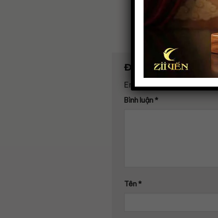
Để lại một bình luậ
Email của bạn sẽ không đ
Bình luận
*
Tên
*