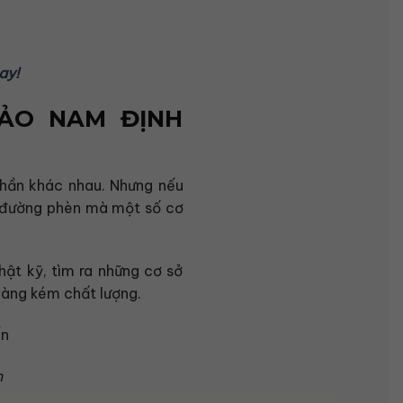
ay!
ẢO NAM ĐỊNH
 phần khác nhau. Nhưng nếu
a đường phèn mà một số cơ
hật kỹ, tìm ra những cơ sở
 hàng kém chất lượng.
n