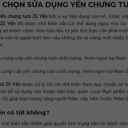
A CHỌN SỬA DỤNG YẾN CHƯNG TƯ
yến chưng tươi Zii Yến
bởi vì sự tiện dụng của nó. Khác với
Zii Yến
đã được chế biến sẵn.Có thể dùng ngay mọi lúc 
 sợ nhàm chán. Hơn nữa nếu tự yến thô bạn cần phải mất 
 và cần là người biết làm nếu không thì sẽ càng mất nhiều t
n.
 cung cấp yến chưng tươi chất lượng, thơm ngon tại Nam 
ơi Zii Yến
được xử lý tốt và chế biến theo quy chuẩn an 
ừa dễ sử dụng vừa thuận tiện bảo quản. Loại thực phẩm 
 tốt giúp bạn mang tặng người thân, cấp trên, hoặc thăm 
ến có tốt không?
chế biến sẵn nhằm giải quyết tình trạng tiện lợi dành cho