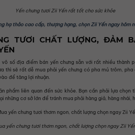
Yến chưng tươi Zii Yến rất tốt cho sức khỏe
g hạ thảo cao cấp, thượng hạng, chọn Zii Yến ngay hôm n
NG TƯƠI CHẤT LƯỢNG, ĐẢM B
 YẾN
ới vô số địa điểm bán yến chưng sẵn với rất nhiều thành
ựa thì sẽ rất dễ mua phải yến chưng có pha mủ trôm, ph
ào để tăng lợi nhuận.
sản phẩm liên quan đến sức khỏe. Bạn cần phải lựa chọn t
ại những cơ sở lớn để tránh mua phải hàng giả, hàng nhái,
a yến chưng tươi thơm ngon, chất lượng chọn ngay Zii Yế