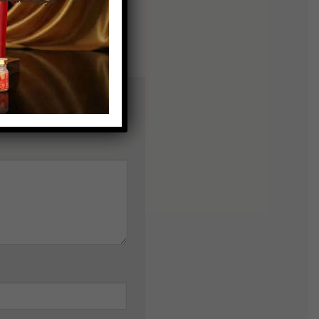
dấu
*