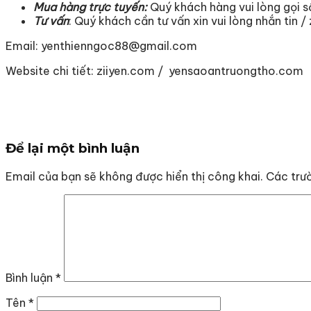
Mua hàng trực tuyến:
Quý khách hàng vui lòng gọi s
Tư vấn
: Quý khách cần tư vấn xin vui lòng nhắn tin
Email: yenthienngoc88@gmail.com
Website chi tiết: ziiyen.com / yensaoantruongtho.com
Để lại một bình luận
Email của bạn sẽ không được hiển thị công khai.
Các trư
Bình luận
*
Tên
*