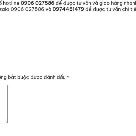
ố hotline
0906 027586
để được tư vấn và giao hàng nhan
 / zalo 0906 027586 và
0974451479
để được tư vấn chi ti
ờng bắt buộc được đánh dấu
*