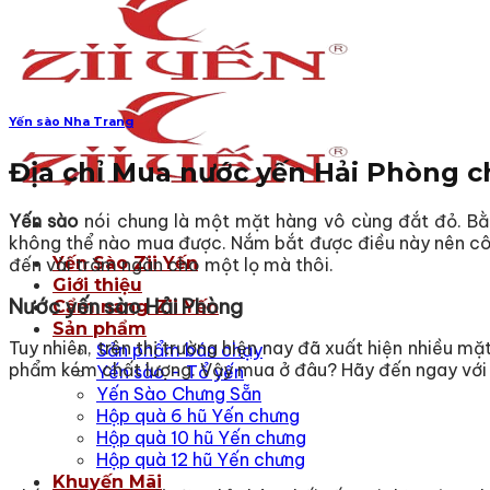
Yến sào Nha Trang
Địa chỉ Mua nước yến Hải Phòng c
Yến sào
nói chung là một mặt hàng vô cùng đắt đỏ. Bằng
không thể nào mua được. Nắm bắt được điều này nên côn
Yến Sào Zii Yến
đến vài trăm ngàn cho một lọ mà thôi.
Giới thiệu
Nước yến sào Hải Phòng
Cẩm nang Zii Yến
Sản phẩm
Tuy nhiên, trên thị trường hiện nay đã xuất hiện nhiều m
Sản phẩm bán chạy
phẩm kém chất lượng. Vậy mua ở đâu? Hãy đến ngay vớ
Yến sào – Tổ yến
Yến Sào Chưng Sẵn
Hộp quà 6 hũ Yến chưng
Hộp quà 10 hũ Yến chưng
Hộp quà 12 hũ Yến chưng
Khuyến Mãi