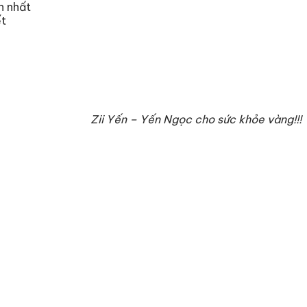
h nhất
ết
Zii Yến – Yến Ngọc cho sức khỏe vàng!!!