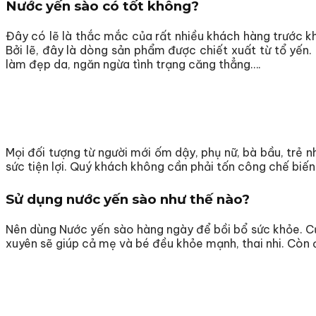
Nước yến sào có tốt không?
Đây có lẽ là thắc mắc của rất nhiều khách hàng trước k
Bởi lẽ, đây là dòng sản phẩm được chiết xuất từ tổ yến.
làm đẹp da, ngăn ngừa tình trạng căng thẳng….
Mọi đối tượng từ người mới ốm dậy, phụ nữ, bà bầu, trẻ 
sức tiện lợi. Quý khách không cần phải tốn công chế biế
Sử dụng nước yến sào như thế nào?
Nên dùng Nước yến sào hàng ngày để bồi bổ sức khỏe. Cụ 
xuyên sẽ giúp cả mẹ và bé đều khỏe mạnh, thai nhi. Còn đố