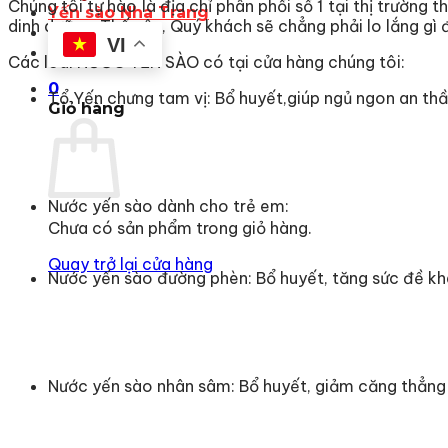
Chúng tôi tự hào là địa chỉ phân phối số 1 tại thị trường
Yến sào Nha Trang
dinh dưỡng. Thế nên, Quý khách sẽ chẳng phải lo lắng gì
Liên hệ
VI
Các loai NƯỚC YẾN SÀO có tại cửa hàng chúng tôi:
0
Tổ Yến chưng tam vị: Bổ huyết,giúp ngủ ngon an thần
Giỏ hàng
Nước yến sào dành cho trẻ em:
Chưa có sản phẩm trong giỏ hàng.
Quay trở lại cửa hàng
Nước yến sào đường phèn: Bổ huyết, tăng sức đề khá
Nước yến sào nhân sâm: Bổ huyết, giảm căng thẳng 