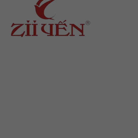
Địa chỉ
: số 243 Lạch Tray, Gia Viên, Hải Phòng
Hotline
:
0906 0275 86
Email
:
yenthienngoc88@gmail.com
Website
:
ziiyen.com
MST
: 0201971770 – cấp ngày 07/06/2024
Nơi cấp
: Sở kế hoạch và đầu tư TP. Hải Phòng
Hỗ trợ khách hàng
Chính sách bảo vệ thông tin cá nhân của người tiêu
dùng