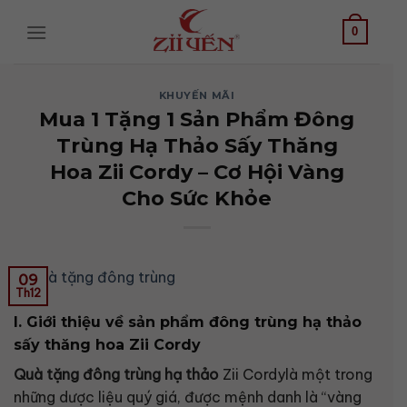
Bỏ
qua
0
nội
dung
KHUYẾN MÃI
Mua 1 Tặng 1 Sản Phẩm Đông
Trùng Hạ Thảo Sấy Thăng
Hoa Zii Cordy – Cơ Hội Vàng
Cho Sức Khỏe
09
Th12
I. Giới thiệu về sản phẩm đông trùng hạ thảo
sấy thăng hoa Zii Cordy
Quà tặng đông trùng hạ thảo
Zii Cordylà một trong
những dược liệu quý giá, được mệnh danh là “vàng