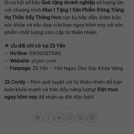
lỡ cơ hội sở hữu
Quà tặng doanh nghiệp
số lượng lớn
với chương trình
Mua 1 Tặng 1 Sản Phẩm Đông Trùng
Hạ Thảo Sấy Thăng Hoa
cực kỳ hấp dẫn. Đảm bảo
sức khỏe và sắc đẹp của bạn ngay hôm nay với sản
phẩm chất lượng cao cấp từ thiên nhiên.
🌟
Ưu đãi chỉ có tại Zii Yến
✅
Hotline
: 0906027586
✅
Website
:
ziiyen.com
✅
Fanpage
: Zii Yến – Yến Ngọc Cho Sức Khỏe Vàng
Zii Cordy
– Món quà tuyệt vời từ thiên nhiên để bạn
luôn khỏe mạnh và tràn đầy năng lượng!
Đặt mua
ngay hôm nay
để nhận ưu đãi đặc biệt!