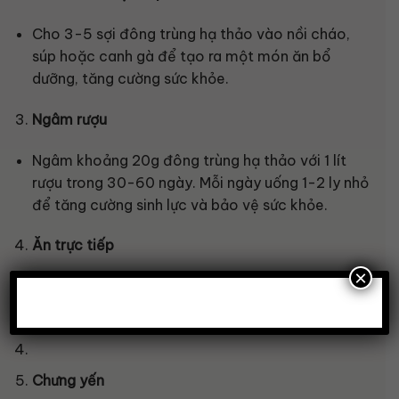
Cho 3-5 sợi đông trùng hạ thảo vào nồi cháo,
súp hoặc canh gà để tạo ra một món ăn bổ
dưỡng, tăng cường sức khỏe.
Ngâm rượu
Ngâm khoảng 20g đông trùng hạ thảo với 1 lít
rượu trong 30-60 ngày. Mỗi ngày uống 1-2 ly nhỏ
để tăng cường sinh lực và bảo vệ sức khỏe.
Ăn trực tiếp
×
Rửa sạch đông trùng hạ thảo và ăn trực tiếp để
hấp thụ tối đa dưỡng chất từ sản phẩm.
Chưng yến