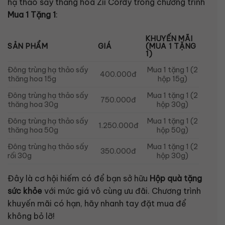
hạ thảo sấy thăng hoa Zii Cordy trong chương trình
Mua 1 Tặng 1
:
KHUYẾN MÃI
SẢN PHẨM
GIÁ
(MUA 1 TẶNG
1)
Đông trùng hạ thảo sấy
Mua 1 tặng 1 (2
400.000đ
thăng hoa 15g
hộp 15g)
Đông trùng hạ thảo sấy
Mua 1 tặng 1 (2
750.000đ
thăng hoa 30g
hộp 30g)
Đông trùng hạ thảo sấy
Mua 1 tặng 1 (2
1.250.000đ
thăng hoa 50g
hộp 50g)
Đông trùng hạ thảo sấy
Mua 1 tặng 1 (2
350.000đ
rối 30g
hộp 30g)
Đây là cơ hội hiếm có để bạn sở hữu
Hộp quà tặng
sức khỏe
với mức giá vô cùng ưu đãi. Chương trình
khuyến mãi có hạn, hãy nhanh tay đặt mua để
không bỏ lỡ!