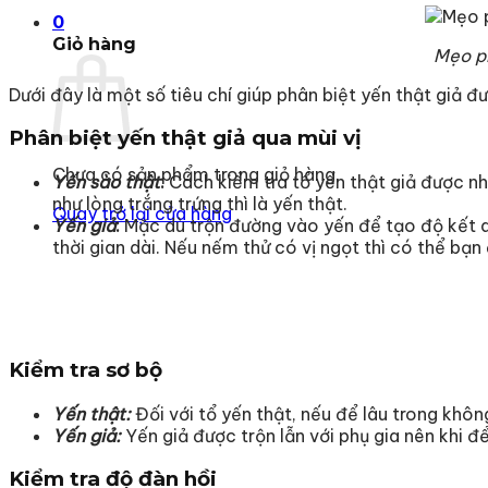
0
Giỏ hàng
Mẹo ph
Dưới đây là một số tiêu chí giúp phân biệt yến thật giả đ
Phân biệt yến thật giả qua mùi vị
Chưa có sản phẩm trong giỏ hàng.
Yến sào thật
:
Cách kiểm tra tổ yến thật giả được nhi
như lòng trắng trứng thì là yến thật.
Quay trở lại cửa hàng
Yến giả
:
Mặc dù trộn đường vào yến để tạo độ kết d
thời gian dài. Nếu nếm thử có vị ngọt thì có thể b
Kiểm tra sơ bộ
Yến thật:
Đối với tổ yến thật, nếu để lâu trong khô
Yến giả:
Yến giả được trộn lẫn với phụ gia nên khi đ
Kiểm tra độ đàn hồi