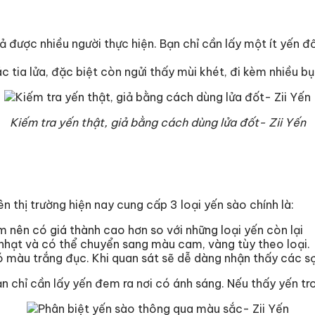
ả được nhiều người thực hiện. Bạn chỉ cần lấy một ít yến đố
c tia lửa, đặc biệt còn ngửi thấy mùi khét, đi kèm nhiều bụ
Kiếm tra yến thật, giả bằng cách dùng lửa đốt- Zii Yến
ên thị trường hiện nay cung cấp 3 loại yến sào chính là:
 nên có giá thành cao hơn so với những loại yến còn lại
 nhạt và có thể chuyển sang màu cam, vàng tùy theo loại.
ó màu trắng đục. Khi quan sát sẽ dễ dàng nhận thấy các sợ
n chỉ cần lấy yến đem ra nơi có ánh sáng. Nếu thấy yến tro