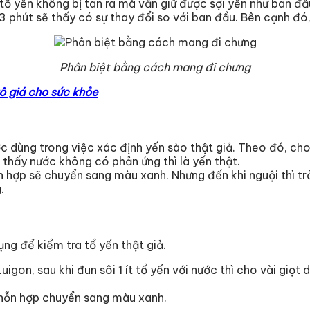
tổ yến không bị tan ra mà vẫn giữ được sợi yến như ban đầu
 3 phút sẽ thấy có sự thay đổi so với ban đầu. Bên cạnh đó
Phân biệt bằng cách mang đi chưng
ô giá cho sức khỏe
 dùng trong việc xác định yến sào thật giả. Theo đó, cho 
 thấy nước không có phản ứng thì là yến thật.
n hợp sẽ chuyển sang màu xanh. Nhưng đến khi nguội thì tr
.
ng để kiểm tra tổ yến thật giả.
igon, sau khi đun sôi 1 ít tổ yến với nước thì cho vài giọt
y hỗn hợp chuyển sang màu xanh.