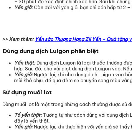
– 30 phút để xác định chính xác hơn. Sau khi chưng 
Yến giả:
Còn đối với yến giả, bạn chỉ cần hấp từ 2 –
>> Xem thêm:
Yến sào Thượng Hạng Zii Yến – Quà tặng v
Dùng dung dịch Luigon phân biệt
Yến thật
:
Dung dịch Luigon là loại thuốc thường được
hợp. Sau đó, cho vài giọt dung dịch Luigon vào. Nếu
Yến giả:
Ngược lại, khi cho dung dịch Luigon vào hỗ
mùi khó chịu, để qua đêm sẽ chuyển sang màu vàng
Sử dụng muối iot
Dùng muối iot là một trong những cách thường được sử dụ
Tổ yến thật:
Tương tự như cách dùng với dung dịch Lu
đây là yến thật.
Yến giả:
Ngược lại, khi thực hiện với yến giả sẽ thấ