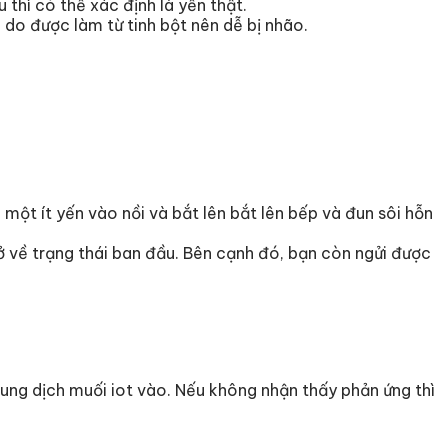
 thì có thể xác định là yến thật.
, do được làm từ tinh bột nên dễ bị nhão.
một ít yến vào nồi và bắt lên bắt lên bếp và đun sôi hỗn
ở về trạng thái ban đầu. Bên cạnh đó, bạn còn ngửi được
 dung dịch muối iot vào. Nếu không nhận thấy phản ứng thì