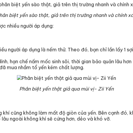
ân biệt yến sào thật, giả trên thị trường nhanh và chính x
ược nhiều người áp dụng:
ều người áp dụng là nếm thử. Theo đó, bạn chỉ lần lấy 1 s
ính, hạn chế nấm mốc sinh sôi, thời gian bảo quản lâu hơ
ạn đã mua nhầm tổ yến kém chất lượng.
Phân biệt yến thật giả qua mùi vị- Zii Yến
ng khí cũng không làm mất độ giòn của yến. Bên cạnh đó, 
ể lâu ngoài không khí sẽ cứng hơn, dẻo và khó vỡ.