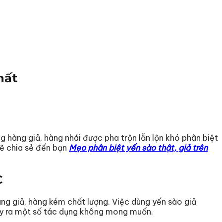
hất
g hàng giả, hàng nhái được pha trộn lẫn lộn khó phân biệt
ẽ chia sẻ đến bạn
Mẹo phân biệt yến sào thật, giả trên
C
ng giả, hàng kém chất lượng. Việc dùng yến sào giả
gây ra một số tác dụng không mong muốn.