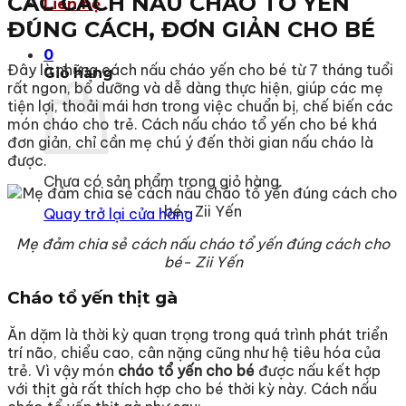
CÁC CÁCH NẤU CHÁO TỔ YẾN
Liên hệ
ĐÚNG CÁCH, ĐƠN GIẢN CHO BÉ
0
Đây là những cách nấu cháo yến cho bé từ 7 tháng tuổi
Giỏ hàng
rất ngon, bổ dưỡng và dễ dàng thực hiện, giúp các mẹ
tiện lợi, thoải mái hơn trong việc chuẩn bị, chế biến các
món cháo cho trẻ. Cách nấu cháo tổ yến cho bé khá
đơn giản, chỉ cần mẹ chú ý đến thời gian nấu cháo là
được.
Chưa có sản phẩm trong giỏ hàng.
Quay trở lại cửa hàng
Mẹ đảm chia sẻ cách nấu cháo tổ yến đúng cách cho
bé- Zii Yến
Cháo tổ yến thịt gà
Ăn dặm là thời kỳ quan trọng trong quá trình phát triển
trí não, chiểu cao, cân nặng cũng như hệ tiêu hóa của
trẻ. Vì vậy món
cháo tổ yến cho bé
được nấu kết hợp
với thịt gà rất thích hợp cho bé thời kỳ này. Cách nấu