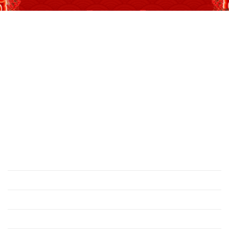
Địa chỉ
: số 243 Lạch Tray, Gia Viên, Hải Phòng
Hotline
:
0906 0275 86
Email
:
yenthienngoc88@gmail.com
Website
:
ziiyen.com
MST
: 0201971770 – cấp ngày 07/06/2024
Nơi cấp
: Sở kế hoạch và đầu tư TP. Hải Phòng
Hỗ trợ khách hàng
Chính sách bảo vệ thông tin cá nhân của người tiêu
dùng
Hướng dẫn thanh toán
Chính sách vận chuyển
Chính sách đổi – trả hàng