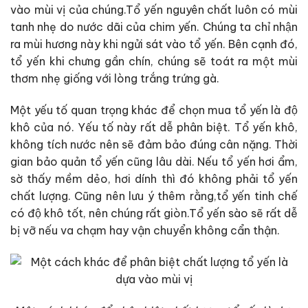
vào mùi vị của chúng.Tổ yến nguyên chất luôn có mùi
tanh nhẹ do nước dãi của chim yến. Chúng ta chỉ nhận
ra mùi hương này khi ngửi sát vào tổ yến. Bên cạnh đó,
tổ yến khi chưng gần chín, chúng sẽ toát ra một mùi
thơm nhẹ giống với lòng trắng trứng gà.
Một yếu tố quan trọng khác để chọn mua tổ yến là độ
khô của nó. Yếu tố này rất dễ phân biệt. Tổ yến khô,
không tích nước nên sẽ đảm bảo đúng cân nặng. Thời
gian bảo quản tổ yến cũng lâu dài. Nếu tổ yến hơi ẩm,
sờ thấy mềm dẻo, hơi dính thì đó không phải tổ yến
chất lượng. Cũng nên lưu ý thêm rằng,tổ yến tinh chế
có độ khô tốt, nên chúng rất giòn.Tổ yến sào sẽ rất dễ
bị vỡ nếu va chạm hay vận chuyển không cẩn thận.