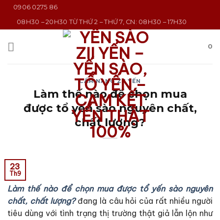
Bỏ
0906 0275 86
qua
08H30 – 20H30 TỪ THỨ 2 – THỨ 7, CN: 08H30 – 17H30
nội
dung
0
CẨM NANG ZII YẾN
Làm thế nào để chọn mua
được tổ yến sào nguyên chất,
chất lượng?
23
Th9
Làm thế nào để chọn mua được tổ yến sào nguyên
chất, chất lượng?
đang là câu hỏi của rất nhiều người
tiêu dùng với tình trạng thị trường thật giả lẫn lộn như