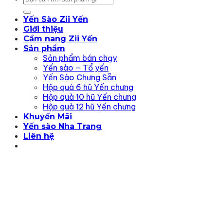
kiếm:
Yến Sào Zii Yến
Giới thiệu
Cẩm nang Zii Yến
Sản phẩm
Sản phẩm bán chạy
Yến sào – Tổ yến
Yến Sào Chưng Sẵn
Hộp quà 6 hũ Yến chưng
Hộp quà 10 hũ Yến chưng
Hộp quà 12 hũ Yến chưng
Khuyến Mãi
Yến sào Nha Trang
Liên hệ