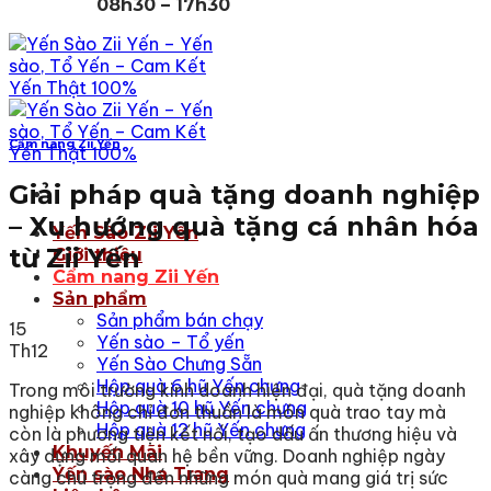
08h30 – 17h30
Cẩm nang Zii Yến
Giải pháp quà tặng doanh nghiệp
– Xu hướng quà tặng cá nhân hóa
Yến Sào Zii Yến
từ Zii Yến
Giới thiệu
Cẩm nang Zii Yến
Sản phẩm
Sản phẩm bán chạy
15
Yến sào – Tổ yến
Th12
Yến Sào Chưng Sẵn
Hộp quà 6 hũ Yến chưng
Trong môi trường kinh doanh hiện đại, quà tặng doanh
Hộp quà 10 hũ Yến chưng
nghiệp không chỉ đơn thuần là món quà trao tay mà
Hộp quà 12 hũ Yến chưng
còn là phương tiện kết nối, tạo dấu ấn thương hiệu và
Khuyến Mãi
xây dựng mối quan hệ bền vững. Doanh nghiệp ngày
Yến sào Nha Trang
càng chú trọng đến những món quà mang giá trị sức