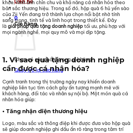
Liên hệ
khỏe, hình ảnh chỉn chu và khả năng cá nhân hóa theo
bản sắc thương hiệu. Trong số đó, hộp quà 6 hũ yến sào
của Zii Yến đang trở thành lựa chọn nổi bật nhờ tính
0
sang trọng, tinh tế và linh hoạt trong thiết kế. Đây
Giỏ hàng
là
giải pháp quà tặng doanh nghiệp
tối ưu, phù hợp với
mọi ngành nghề, mọi quy mô và mọi dịp tặng.
1. Vì sao quà tặng doanh nghiệp
Chưa có sản phẩm trong giỏ hàng.
cần được cá nhân hóa?
Quay trở lại cửa hàng
Cạnh tranh trong thị trường ngày nay khiến doanh
nghiệp liên tục tìm cách gây ấn tượng mạnh mẽ với
khách hàng, đối tác và nhân sự nội bộ. Một món quà cá
nhân hóa giúp:
• Tăng nhận diện thương hiệu
Logo, màu sắc và thông điệp khi được đưa vào hộp quà
sẽ giúp doanh nghiệp ghi dấu ấn rõ ràng trong tâm trí