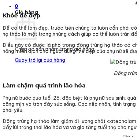
0
Giỏ hàng
Khỏe để đẹp
Để có thể làm đẹp, trước tiên chúng ta luôn cần phải có
hạ thảo là một trong những cách giúp cơ thể luôn tràn đầ
Điều này có được là nhờ trong đông trùng hạ thảo có c
Chưa có sản phẩm trong giỏ hàng.
năng miễn dịch cho người dùng. Vẻ đẹp của phụ nữ sẽ được
Quay trở lại cửa hàng
Đông trùng
Làm chậm quá trình lão hóa
Phụ nữ bước qua tuổi 25, đặc biệt là phụ nữ sau sinh, qu
căng mịn và tràn đầy sức sống. Các nếp nhăn, tình trạ
phái yếu.
Đông trùng hạ thảo làm giảm đi lượng chất catecholamin
đẩy lùi trạng thái lão hóa và và gia tăng tuổi thọ cho ngư