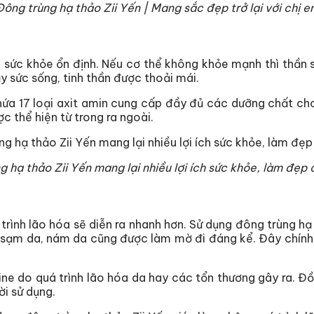
Đông trùng hạ thảo Zii Yến | Mang sắc đẹp trở lại với chị e
 sức khỏe ổn định. Nếu cơ thể không khỏe mạnh thì thần s
y sức sống, tinh thần được thoải mái.
hứa 17 loại axit amin cung cấp đầy đủ các dưỡng chất ch
 thể hiện từ trong ra ngoài.
 hạ thảo Zii Yến mang lại nhiều lợi ích sức khỏe, làm đẹp
á trình lão hóa sẽ diễn ra nhanh hơn. Sử dụng đông trùng h
ng sạm da, nám da cũng được làm mờ đi đáng kể. Đây chín
e do quá trình lão hóa da hay các tổn thương gây ra. Đồ
ời sử dụng.