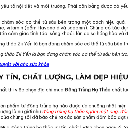
yếu tố nội tiết và môi trường. Phải cân bằng được cả yế
 chăm sóc cơ thể từ sâu bên trong một cách hiệu quả. 
leic, vitamin (gồm flavonoid và saponin). Chúng có tác d
ến cảm giác tỉnh táo, sảng khoái, làn da sẽ hồng hào và đ
ạ thảo Zii Yến là bạn đang chăm sóc cơ thể từ sâu bên tr
tuyệt vời cho sức khỏe
Y TÍN, CHẤT LƯỢNG, LÀM ĐẸP HIỆ
hất thì việc chọn địa chỉ mua
Đông Trùng Hạ Thảo
chất lư
c sản phẩm từ đông trùng hạ hảo được ưa chuộng nhất hiện
ợng là nữ giới như
đông trùng hạ thảo ngâm mật ong, đông
ia của chúng tôi đã bào chế ra các sản phẩm đảm bảo đạt 