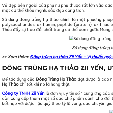
Vẻ đẹp bên ngoài của phụ nữ phụ thuộc rất lớn vào các 
một cơ thể khỏe mạnh, sắc đẹp căng tràn.
Sử dụng đông trùng hạ thảo chính là một phương pháp
polysaccharides, axit amin, peptide (protein), axit nuc
Thúc đẩy sự trao đổi chất trong cơ thể con người. Mang đ
Sử dụng đông trùng h
>> Xem thêm:
Đông trùng hạ thảo Zii Yến – Vị thuốc quý 
ĐÔNG TRÙNG HẠ THẢO ZII YẾN, U
Để tác dụng của
Đông Trùng Hạ Thảo
đạt được là cao n
Hạ Thảo
chỉ tốt khi nó là hàng thật.
Công ty TNHH Zii Yến
là đơn vị uy tín số 1 cung ứng cá
còn cung cấp thêm một số các chế phẩm dành cho đối tư
kết hợp với dược liệu quý theo tỷ lệ vàng, các chuyên g