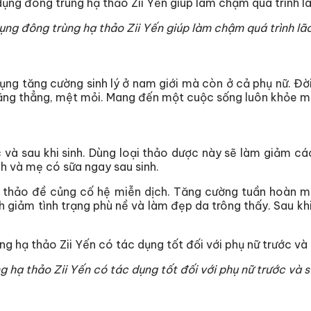
ụng đông trùng hạ thảo Zii Yến giúp làm chậm quá trình lã
ụng tăng cường sinh lý ở nam giới mà còn ở cả phụ nữ. Đờ
 căng thẳng, mệt mỏi. Mang đến một cuộc sống luôn khỏe m
 và sau khi sinh. Dùng loại thảo dược này sẽ làm giảm các
h và mẹ có sữa ngay sau sinh.
ạ thảo đề củng cố hệ miễn dịch. Tăng cường tuần hoàn m
 giảm tình trạng phù nề và làm đẹp da trông thấy. Sau khi
 hạ thảo Zii Yến có tác dụng tốt đối với phụ nữ trước và s