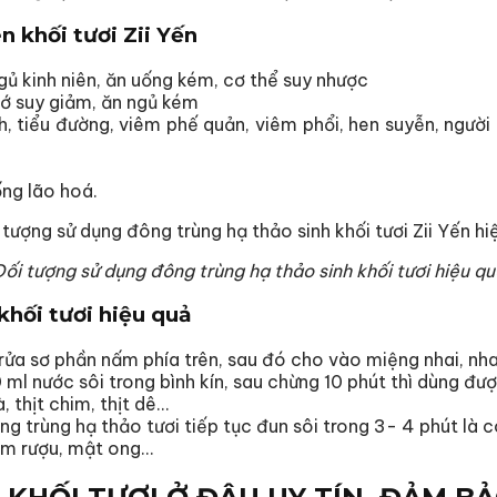
 khối tươi Zii Yến
gủ kinh niên, ăn uống kém, cơ thể suy nhược
hớ suy giảm, ăn ngủ kém
 tiểu đường, viêm phế quản, viêm phổi, hen suyễn, người
ng lão hoá.
ối tượng sử dụng đông trùng hạ thảo sinh khối tươi hiệu q
 khối tươi hiệu quả
a sơ phần nấm phía trên, sau đó cho vào miệng nhai, nhai
ml nước sôi trong bình kín, sau chừng 10 phút thì dùng đượ
gà, thịt chim, thịt dê…
g trùng hạ thảo tươi tiếp tục đun sôi trong 3- 4 phút là c
m rượu, mật ong…