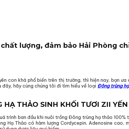
 chất lượng, đảm bảo Hải Phòng chỉ 
ên con khá phổ biến trên thị trường, thì hiện nay, bạn ưa 
 đây, hãy cùng chúng tôi đi tìm hiểu về loại
Đông trùng hạ 
HẠ THẢO SINH KHỐI TƯƠI ZII YẾN
uá trình ban đầu khi nuôi trồng Đông trùng hạ thảo 100% 
g Hạ Thảo có hàm lượng Cordycepin, Adenosine cao, man
 sử dụng dược liệu quý hiếm.