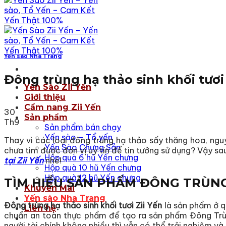
Yến sào Nha Trang
Đông trùng hạ thảo sinh khối tươi
Yến Sào Zii Yến
Giới thiệu
Cẩm nang Zii Yến
30
Sản phẩm
Th9
Sản phẩm bán chạy
Yến sào – Tổ yến
Thay vì các loại đông trùng hạ thảo sấy thăng hoa, nguy
Yến Sào Chưng Sẵn
chưa tìm được đơn vị uy tín để tin tưởng sử dụng? Vậy sau
Hộp quà 6 hũ Yến chưng
tại Zii Yến
nhé!
Hộp quà 10 hũ Yến chưng
Hộp quà 12 hũ Yến chưng
TÌM HIỂU SẢN PHẨM ĐÔNG TRÙNG 
Khuyến Mãi
Yến sào Nha Trang
Đông trùng hạ thảo sinh khối tươi Zii Yến
là sản phẩm ở q
Liên hệ
chuẩn an toàn thực phẩm để tạo ra sản phẩm Đông Trùn
người tài chính không nhiều thì vẫn có thể trải nghiệm và