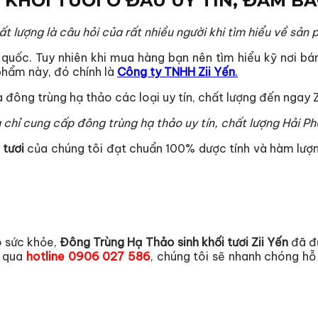
KHỐI TƯƠI Ở ĐÂU UY TÍN, ĐẢM B
ất lượng là câu hỏi của rất nhiều người khi tìm hiểu về sản
 quốc. Tuy nhiên khi mua hàng bạn nên tìm hiểu kỹ nơi bá
phẩm này, đó chính là
Công ty TNHH Zii Yến
.
 chỉ cung cấp đông trùng hạ thảo uy tín, chất lượng Hải P
 tươi
của chúng tôi đạt chuẩn 100% dược tính và hàm lượn
o sức khỏe,
Đông Trùng Hạ Thảo sinh khối tươi Zii Yến
đã đ
n qua
hotline
0906 027 586
, chúng tôi sẽ nhanh chóng h