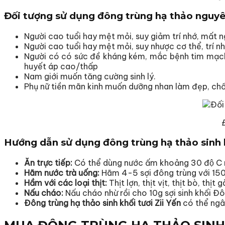
Đối tượng sử dụng đông trùng hạ thảo nguyên
Người cao tuổi hay mệt mỏi, suy giảm trí nhớ, mất n
Người cao tuổi hay mệt mỏi, suy nhược cơ thể, trí n
Người có có sức đề kháng kém, mắc bệnh tim mạch,
huyết áp cao/thấp
Nam giới muốn tăng cường sinh lý.
Phụ nữ tiền mãn kinh muốn dưỡng nhan làm đẹp, chố
Đ
Hướng dẫn sử dụng đông trùng hạ thảo sinh
Ăn trực tiếp:
Có thể dùng nước ấm khoảng 30 độ C rử
Hãm nước trà uống:
Hãm 4-5 sợi đông trùng với 150 
Hầm với các loại thịt:
Thịt lợn, thịt vịt, thịt bò, thịt 
Nấu cháo:
Nấu cháo nhừ rồi cho 10g sợi sinh khối Đôn
Đông trùng hạ thảo sinh khối tươi Zii Yến
có thể ngâ