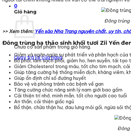
0
Giỏ hàng
Đông trùng 
>> Xem thêm:
Yến sào Nha Trang nguyên chất, uy tín, chất
Đông trùng hạ thảo sinh khối tươi Zii Yến đe
Chưa có sản phẩm trong giỏ hàng.
Giảm và ngăn ngừa sự phát triển và phân hạch của t
Quay trở lại cửa hàng
Bổ phổi, làm sạch phổi, giảm ho, hen suyễn, tái tạo 
Giảm Cholesterol trong máu, tốt cho tim mạch, cải
Giúp tăng cường hệ thống miễn dịch, kháng viêm, kh
Giúp ổn định chỉ số đường huyết
Bảo vệ và phòng tránh các bệnh về gan
Tăng cường chức năng sinh lý nam giới bao gồm
Cải thiện trí nhớ, minh mẫn, tốt cho người cao tuổi
An thần, cải thiện giấc ngủ
Bổ thận, chữa thận hư, đau lưng mỏi gối, ngừa sỏi th
Đông t