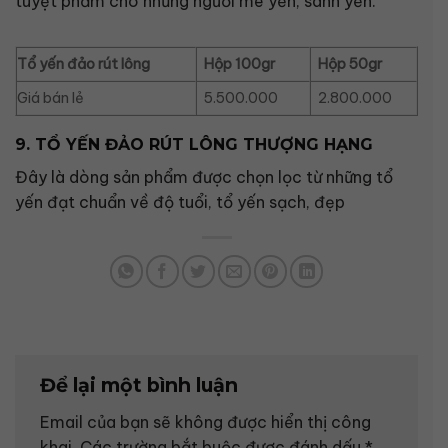
tuyệt phẩm cho những người mê yến, sành yến.
Tổ yến đảo rút lông
Hộp 100gr
Hộp 50gr
Giá bán lẻ
5.500.000
2.800.000
9. TỔ YẾN ĐẢO RÚT LÔNG THƯỢNG HẠNG
Đây là dòng sản phẩm được chọn lọc từ những tổ
yến đạt chuẩn về độ tuổi, tổ yến sạch, đẹp
Để lại một bình luận
Email của bạn sẽ không được hiển thị công
khai.
Các trường bắt buộc được đánh dấu
*