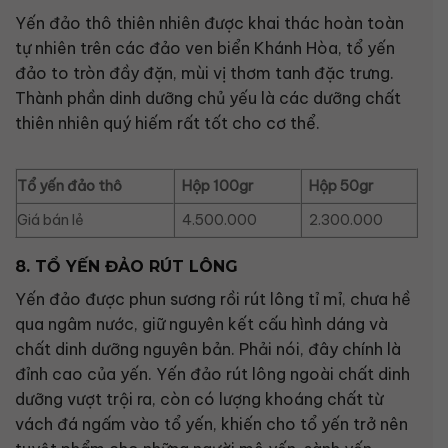
Yến đảo thô thiên nhiên được khai thác hoàn toàn
tự nhiên trên các đảo ven biển Khánh Hòa, tổ yến
đảo to tròn đầy đặn, mùi vị thơm tanh đặc trưng.
Thành phần dinh dưỡng chủ yếu là các dưỡng chất
thiên nhiên quý hiếm rất tốt cho cơ thể.
Tổ yến đảo thô
Hộp 100gr
Hộp 50gr
Giá bán lẻ
4.500.000
2.300.000
8. TỔ YẾN ĐẢO RÚT LÔNG
Yến đảo được phun sương rồi rút lông tỉ mỉ, chưa hề
qua ngâm nước, giữ nguyên kết cấu hình dáng và
chất dinh dưỡng nguyên bản. Phải nói, đây chính là
đỉnh cao của yến. Yến đảo rút lông ngoài chất dinh
dưỡng vượt trội ra, còn có lượng khoáng chất từ
vách đá ngấm vào tổ yến, khiến cho tổ yến trở nên