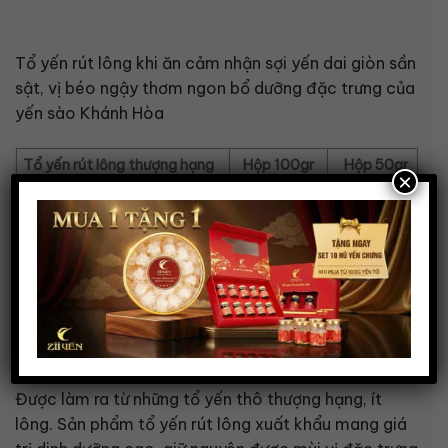
Tổ yến rút lông khi ăn cảm nhận sợi yến dai giòn sần
sật, vị béo ngậy thơm ngon bổ dưỡng đặc trưng của
yến sào Khánh Hòa
Tổ yến rút lông thượng hạng
Hộp 100gr
Hộp 50gr
×
Giá bán lẻ
4.500.000
2.300.000
6. TỔ YẾN RÚT LÔNG XUẤT KHẨU (YẾN ĐỊNH
HÌNH VÀ YẾN RÚT LÔNG)
Tổ yến rút lông xuất khẩu là mặt hàng cao cấp nhất
và được làm theo tiêu chuẩn xuất khẩu của Yến
Sào xuất khẩu.
Được làm ra từ những tổ yến thô thượng hạng, ít
lông. Sản phẩm tổ yến rút lông xuất khẩu mang giá