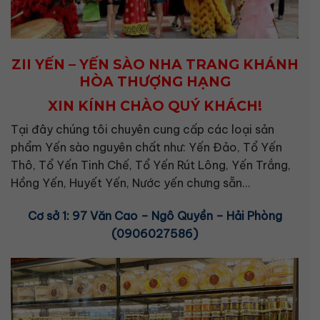
ZII YẾN – YẾN SÀO NHA TRANG KHÁNH
HÒA THƯỢNG HẠNG
XIN KÍNH CHÀO QUÝ KHÁCH!
Tại đây chúng tôi chuyên cung cấp các loại sản
phẩm Yến sào nguyên chất như: Yến Đảo, Tổ Yến
Thô, Tổ Yến Tinh Chế, Tổ Yến Rút Lông, Yến Trắng,
Hồng Yến, Huyết Yến, Nước yến chưng sẵn…
Cơ sở 1: 97 Văn Cao – Ngô Quyền – Hải Phòng
(0906027586)