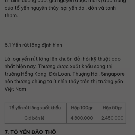
trị dinh dưỡng cao, giữ nguyên được mùi vị đặc trưng
của tổ yến nguyên thủy, sợi yến dai, dòn và tanh
thơm.
6.1 Yến rút lông định hình
Là loại yến rút lông lên khuôn đòi hỏi kỹ thuật cao
nhất hiện nay. Thường được xuất khẩu sang thị
trường Hồng Kong, Đài Loan, Thượng Hải, Singapore
nên thường chúng ta ít nhìn thấy trên thị trường yến
Việt Nam
Tổ yến rút lông xuất khẩu
Hộp 100gr
Hộp 50gr
Giá bán lẻ
4.800.000
2.450.000
7. TỔ YẾN ĐẢO THÔ