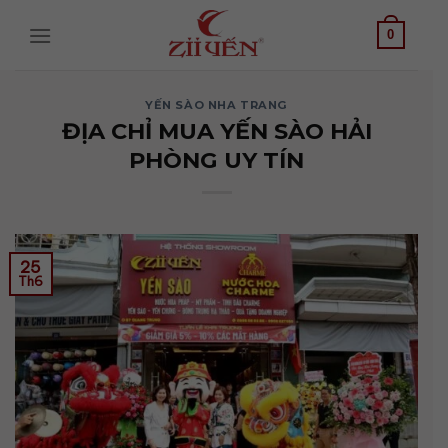
Bỏ
qua
0
nội
dung
YẾN SÀO NHA TRANG
ĐỊA CHỈ MUA YẾN SÀO HẢI
PHÒNG UY TÍN
25
Th6