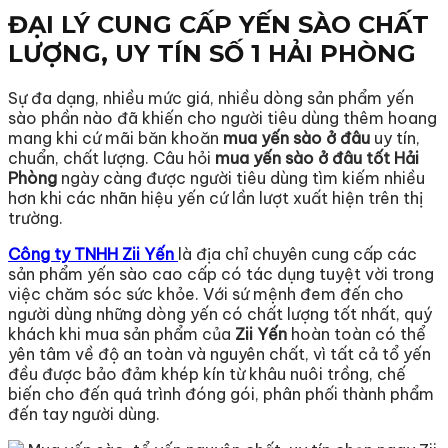
ĐẠI LÝ CUNG CẤP YẾN SÀO CHẤT
LƯỢNG, UY TÍN SỐ 1 HẢI PHÒNG
Sự đa dạng, nhiều mức giá, nhiều dòng sản phẩm yến
sào phần nào đã khiến cho người tiêu dùng thêm hoang
mang khi cứ mãi băn khoăn
mua yến sào ở đâu
uy tín,
chuẩn, chất lượng. Câu hỏi
mua yến sào ở đâu tốt Hải
Phòng
ngày càng được người tiêu dùng tìm kiếm nhiều
hơn khi các nhãn hiệu yến cứ lần lượt xuất hiện trên thị
trường.
Công ty TNHH Zii Yến
là địa chỉ chuyên cung cấp các
sản phẩm yến sào cao cấp có tác dụng tuyệt vời trong
việc chăm sóc sức khỏe. Với sứ mệnh đem đến cho
người dùng những dòng yến có chất lượng tốt nhất, quý
khách khi mua sản phẩm của
Zii Yến
hoàn toàn có thể
yên tâm về độ an toàn và nguyên chất, vì tất cả tổ yến
đều được bảo đảm khép kín từ khâu nuôi trồng, chế
biến cho đến quá trình đóng gói, phân phối thành phẩm
đến tay người dùng.