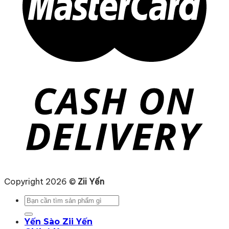
Copyright 2026 ©
Zii Yến
Tìm
kiếm:
Yến Sào Zii Yến