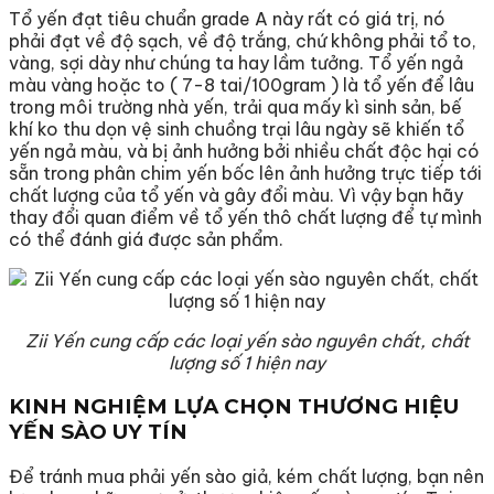
Tổ yến đạt tiêu chuẩn grade A này rất có giá trị, nó
phải đạt về độ sạch, về độ trắng, chứ không phải tổ to,
vàng, sợi dày như chúng ta hay lầm tưởng. Tổ yến ngả
màu vàng hoặc to ( 7-8 tai/100gram ) là tổ yến để lâu
trong môi trường nhà yến, trải qua mấy kì sinh sản, bế
khí ko thu dọn vệ sinh chuồng trại lâu ngày sẽ khiến tổ
yến ngả màu, và bị ảnh hưởng bởi nhiều chất độc hại có
sẵn trong phân chim yến bốc lên ảnh hưởng trực tiếp tới
chất lượng của tổ yến và gây đổi màu. Vì vậy bạn hãy
thay đổi quan điểm về tổ yến thô chất lượng để tự mình
có thể đánh giá được sản phẩm.
Zii Yến cung cấp các loại yến sào nguyên chất, chất
lượng số 1 hiện nay
KINH NGHIỆM LỰA CHỌN THƯƠNG HIỆU
YẾN SÀO UY TÍN
Để tránh mua phải yến sào giả, kém chất lượng, bạn nên