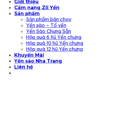
Giới thiệu
Cẩm nang Zii Yến
Sản phẩm
Sản phẩm bán chạy
Yến sào – Tổ yến
Yến Sào Chưng Sẵn
Hộp quà 6 hũ Yến chưng
Hộp quà 10 hũ Yến chưng
Hộp quà 12 hũ Yến chưng
Khuyến Mãi
Yến sào Nha Trang
Liên hệ