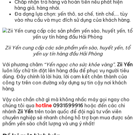
Chấp nhận trả hàng và hoàn tiền nếu phát hiện
hàng giả, hàng nhái.
Đa dạng lựa chọn: yến thô, sơ chế, tinh chế,… tùy
vào nhu cầu và mục đích sử dụng của khách hàng.
Zii Yến cung cấp các sản phẩm yến sào, huyết yến, tổ
yến uy tín hàng đầu Hải Phòng
Với phương châm
“Yến ngọc cho sức khỏe vàng”
,
Zii Yến
luôn lấy chữ tín đặt lên hàng đầu để phục vụ người tiêu
dùng. Đây chính là lời hứa, lời cam kết chân thành của
công ty trên con đường xây dựng sự tin cậy nơi khách
hàng.
Vậy còn chần chờ gì mà không nhấc máy gọi ngay cho
chúng tôi qua
hotline
0931599916
hoặc đến các chi
nhánh
Zii Yến
trên toàn quốc để đội ngũ tư vấn viên
chuyên nghiệp sẽ nhanh chóng hỗ trợ bạn mua được sản
phẩm yến sào chất lượng và ưng ý nhất!