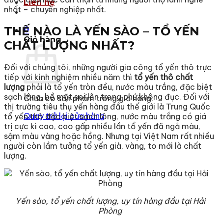
Liên hệ
nhất – chuyên nghiệp nhất.
THẾ NÀO LÀ YẾN SÀO – TỔ YẾN
0
Giỏ hàng
CHẤT LƯỢNG NHẤT?
Đối với chúng tôi, những người gia công tổ yến thô trực
tiếp với kinh nghiệm nhiều năm thì
tổ yến thô chất
lượng
phải là tổ yến tròn đều, nước màu trắng, đặc biệt
sạch lông, bề mặt soi lên trong chứ không đục. Đối với
Chưa có sản phẩm trong giỏ hàng.
thị trường tiêu
thụ yến hàng đầu thế giới là Trung Quốc
Quay trở lại cửa hàng
tổ yến thô đặc biệt sạch lông, nước màu trắng có giá
trị cực kì cao, cao gấp nhiều lần tổ yến đã ngả màu,
sậm màu vàng hoặc hồng. Nhưng tại Việt Nam rất nhiều
người còn lầm tưởng tổ yến già, vàng, to mới là chất
lượng.
Yến sào, tổ yến chất lượng, uy tín hàng đầu tại Hải
Phòng