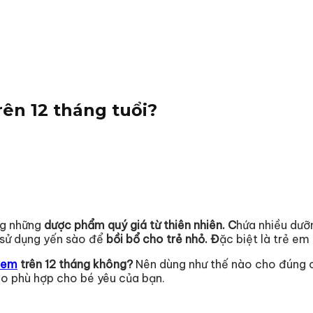
ên 12 tháng tuổi?
ng những
dược phẩm quý giá từ thiên nhiên. C
hứa nhiều dưỡ
 sử dụng yến sào để
bồi bổ cho trẻ nhỏ. Đ
ặc biệt là trẻ em t
 em
trên 12 tháng không?
Nên dùng như thế nào cho đúng cá
sào phù hợp cho bé yêu của bạn.