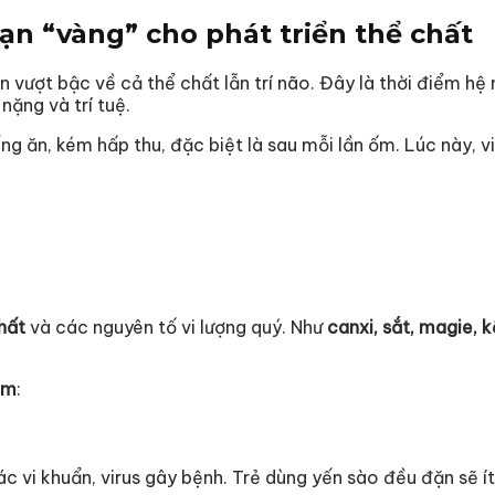
oạn “vàng” cho phát triển thể chất
iển vượt bậc về cả thể chất lẫn trí não. Đây là thời điểm 
nặng và trí tuệ.
ếng ăn, kém hấp thu, đặc biệt là sau mỗi lần ốm. Lúc này, 
hất
và các nguyên tố vi lượng quý. Như
canxi, sắt, magie, 
em
:
c vi khuẩn, virus gây bệnh. Trẻ dùng yến sào đều đặn sẽ ít