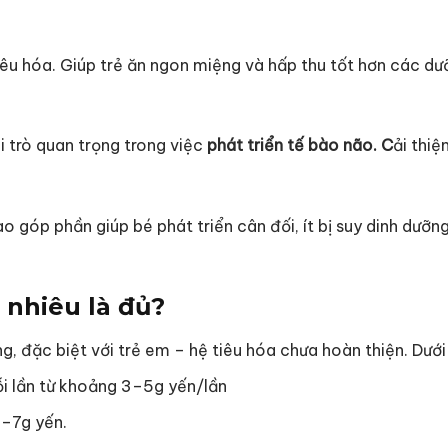
êu hóa. Giúp trẻ ăn ngon miệng và hấp thu tốt hơn các dưỡ
i trò quan trọng trong việc
phát triển tế bào não. C
ải thiệ
o góp phần giúp bé phát triển cân đối, ít bị suy dinh dưỡn
 nhiêu là đủ?
, đặc biệt với trẻ em – hệ tiêu hóa chưa hoàn thiện. Dưới
ỗi lần từ khoảng 3–5g yến/lần
5–7g yến.