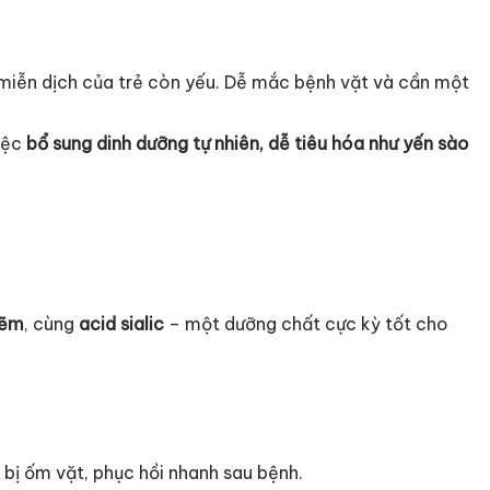
hệ miễn dịch của trẻ còn yếu. Dễ mắc bệnh vặt và cần một
việc
bổ sung dinh dưỡng tự nhiên, dễ tiêu hóa như yến sào
kẽm
, cùng
acid sialic
– một dưỡng chất cực kỳ tốt cho
 bị ốm vặt, phục hồi nhanh sau bệnh.