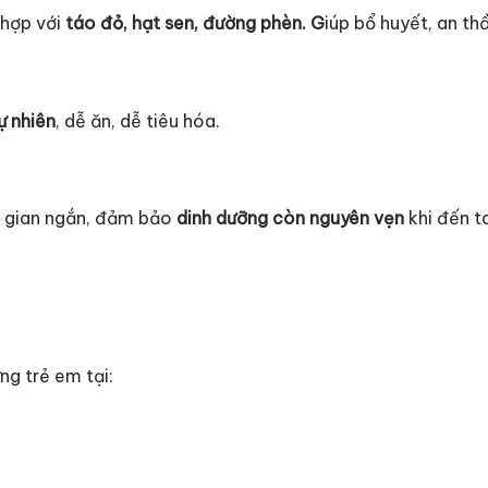
 hợp với
táo đỏ, hạt sen, đường phèn. G
iúp bổ huyết, an th
ự nhiên
, dễ ăn, dễ tiêu hóa.
ời gian ngắn, đảm bảo
dinh dưỡng còn nguyên vẹn
khi đến t
g trẻ em tại: