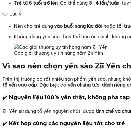
Trẻ từ 6 tuổi trở lên
: Có thể dùng
3–4 lần/tuần
, tùy
👉 Lưu ý:
Nên cho trẻ dùng
vào buổi sáng lúc đói
hoặc
tối tr
Không dùng yến sào thay thế bữa ăn chính, không n
Các giải thưởng uy tín hàng năm Zii Yến
Vì sao nên chọn yến sào Zii Yến c
Trên thị trường có rất nhiều sản phẩm yến sào, nhưng kh
tổ yến cao cấp
. Đặc biệt có
yến chưng tươi dành riêng c
✔️ Nguyên liệu 100% yến thật, không pha tạp
Zii Yến sử dụng tổ yến nguyên chất, được
tinh chế và chư
✔️ Kết hợp cùng các nguyên liệu tốt cho trẻ