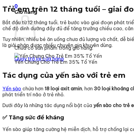
0
Trẻ em trên 12 tháng tuổi – giai đ
Giỏ hàng
Bắt đầu từ 12 tháng tuổi, trẻ bước vào giai đoạn phát tr
chế độ dinh dưỡng đầy đủ để tăng trưởng chiều cao, cân 
Tuy nhiên, nhiều bé ăn uống chưa đủ lượng và chất, dễ bi
là giải pháp được nhiều chuyên gia khuyên dùng.
Chưa có sản phẩm trong giỏ hàng.
Quay trở lại cửa hàng
Yến Chưng Cho Trẻ Em 35% Tổ Yến
Tác dụng của yến sào với trẻ em
Yến sào
chứa hơn
18 loại axit amin
, hơn
30 loại khoáng c
phát triển trí não ở trẻ nhỏ.
Dưới đây là những tác dụng nổi bật của
yến sào cho trẻ 
✅ Tăng sức đề kháng
Yến sào giúp tăng cường hệ miễn dịch, hỗ trợ chống lại cá