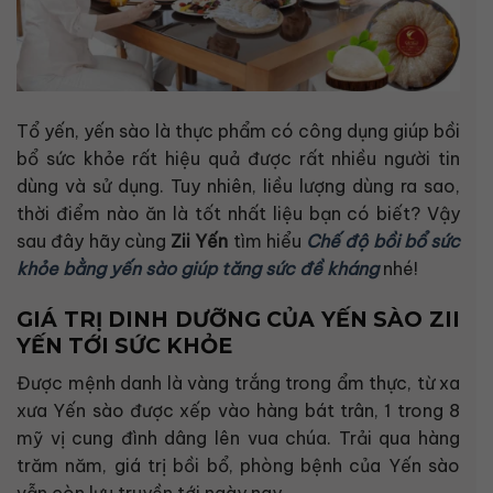
Tổ yến, yến sào là thực phẩm có công dụng giúp bồi
bổ sức khỏe rất hiệu quả được rất nhiều người tin
dùng và sử dụng. Tuy nhiên, liều lượng dùng ra sao,
thời điểm nào ăn là tốt nhất liệu bạn có biết? Vậy
sau đây hãy cùng
Zii Yến
tìm hiểu
Chế độ bồi bổ sức
khỏe bằng yến sào giúp tăng sức đề kháng
nhé!
GIÁ TRỊ DINH DƯỠNG CỦA YẾN SÀO ZII
YẾN TỚI SỨC KHỎE
Được mệnh danh là vàng trắng trong ẩm thực, từ xa
xưa Yến sào được xếp vào hàng bát trân, 1 trong 8
mỹ vị cung đình dâng lên vua chúa. Trải qua hàng
trăm năm, giá trị bồi bổ, phòng bệnh của Yến sào
vẫn còn lưu truyền tới ngày nay.