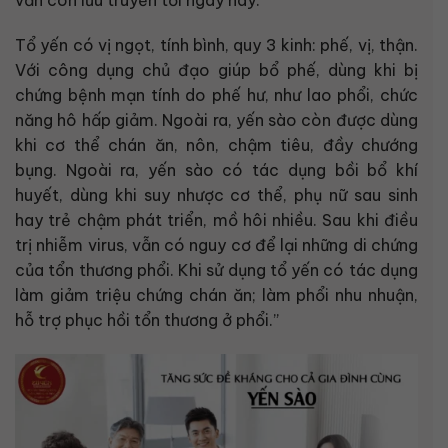
Tổ yến có vị ngọt, tính bình, quy 3 kinh: phế, vị, thận.
Với công dụng chủ đạo giúp bổ phế, dùng khi bị
chứng bệnh mạn tính do phế hư, như lao phổi, chức
năng hô hấp giảm. Ngoài ra, yến sào còn được dùng
khi cơ thể chán ăn, nôn, chậm tiêu, đầy chướng
bụng. Ngoài ra, yến sào có tác dụng bồi bổ khí
huyết, dùng khi suy nhược cơ thể, phụ nữ sau sinh
hay trẻ chậm phát triển, mồ hôi nhiều. Sau khi điều
trị nhiễm virus, vẫn có nguy cơ để lại những di chứng
của tổn thương phổi. Khi sử dụng tổ yến có tác dụng
làm giảm triệu chứng chán ăn; làm phổi nhu nhuận,
hỗ trợ phục hồi tổn thương ở phổi.”