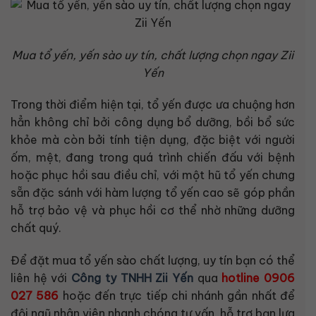
Mua tổ yến, yến sào uy tín, chất lượng chọn ngay Zii
Yến
Trong thời điểm hiện tại, tổ yến được ưa chuộng hơn
hẳn không chỉ bởi công dụng bổ dưỡng, bồi bổ sức
khỏe mà còn bởi tính tiện dụng, đặc biệt với người
ốm, mệt, đang trong quá trình chiến đấu với bệnh
hoặc phục hồi sau điều chỉ, với một hũ tổ yến chưng
sẵn đặc sánh với hàm lượng tổ yến cao sẽ góp phần
hỗ trợ bảo vệ và phục hồi cơ thể nhờ những dưỡng
chất quý.
Để đặt mua tổ yến sào chất lượng, uy tín bạn có thể
liên hệ với
Công ty TNHH Zii Yến
qua
hotline 0906
027 586
hoặc đến trực tiếp chi nhánh gần nhất để
đội ngũ nhân viên nhanh chóng tư vấn, hỗ trợ bạn lựa