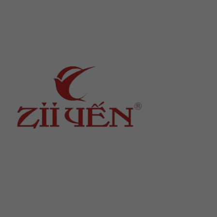
Địa chỉ
: số 243 Lạch Tray, Gia Viên, Hải Phòng
Hotline
:
0906 0275 86
Email
:
yenthienngoc88@gmail.com
Website
:
ziiyen.com
MST
: 0201971770 – cấp ngày 07/06/2024
Nơi cấp
: Sở kế hoạch và đầu tư TP. Hải Phòng