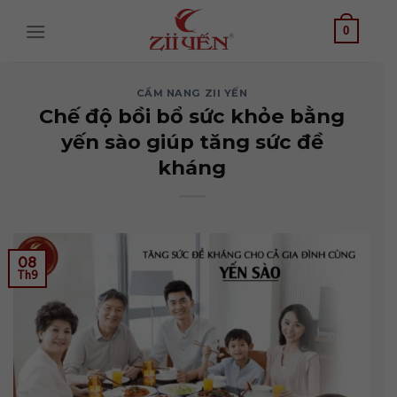
Bỏ
qua
0
nội
dung
CẨM NANG ZII YẾN
Chế độ bồi bổ sức khỏe bằng
yến sào giúp tăng sức đề
kháng
08
Th9