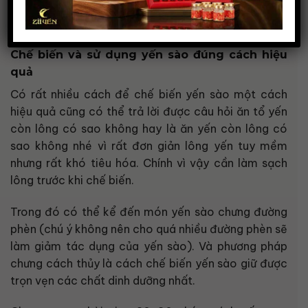
Cũng có thể sử dụng yến sào Zii Yến vào buổi tối
trước khi đi ngủ
Chế biến và sử dụng yến sào đúng cách hiệu
quả
Có rất nhiều cách để chế biến yến sào một cách
hiệu quả cũng có thể trả lời được câu hỏi ăn tổ yến
còn lông có sao không hay là ăn yến còn lông có
sao không nhé vì rất đơn giản lông yến tuy mềm
nhưng rất khó tiêu hóa. Chính vì vậy cần làm sạch
lông trước khi chế biến.
Trong đó có thể kể đến món yến sào chưng đường
phèn (chú ý không nên cho quá nhiều đường phèn sẽ
làm giảm tác dụng của yến sào). Và phương pháp
chưng cách thủy là cách chế biến yến sào giữ được
trọn vẹn các chất dinh dưỡng nhất.