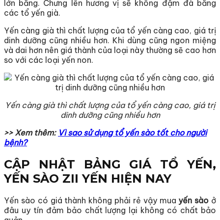
lớn bằng. Chưng lên hương vị sẽ không đậm đà bằng
các tổ yến già.
Yến càng già thì chất lượng của tổ yến càng cao, giá trị
dinh dưỡng cũng nhiều hơn. Khi dùng cũng ngon miệng
và dai hơn nên giá thành của loại này thường sẽ cao hơn
so với các loại yến non.
Yến càng già thì chất lượng của tổ yến càng cao, giá trị
dinh dưỡng cũng nhiều hơn
>> Xem thêm:
Vì sao sử dụng tổ yến sào tốt cho người
bệnh?
CẬP NHẬT BẢNG GIÁ TỔ YẾN,
YẾN SÀO ZII YẾN HIỆN NAY
Yến sào có giá thành không phải rẻ vậy mua
yến sào
ở
đâu uy tín đảm bảo chất lượng lại không có chất bảo
quản.