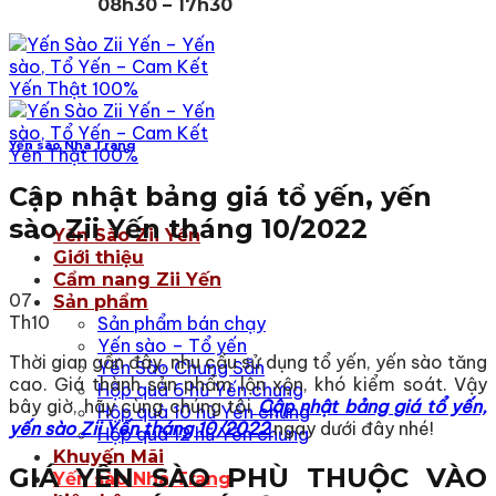
08h30 – 17h30
Yến sào Nha Trang
Cập nhật bảng giá tổ yến, yến
sào Zii Yến tháng 10/2022
Yến Sào Zii Yến
Giới thiệu
Cẩm nang Zii Yến
07
Sản phẩm
Th10
Sản phẩm bán chạy
Yến sào – Tổ yến
Thời gian gần đây, nhu cầu sử dụng tổ yến, yến sào tăng
Yến Sào Chưng Sẵn
cao. Giá thành sản phẩm lộn xộn, khó kiểm soát. Vậy
Hộp quà 6 hũ Yến chưng
bây giờ, hãy cùng chúng tôi
Cập nhật bảng giá tổ yến,
Hộp quà 10 hũ Yến chưng
yến sào Zii Yến tháng 10/2022
ngay dưới đây nhé!
Hộp quà 12 hũ Yến chưng
Khuyến Mãi
GIÁ YẾN SÀO PHÙ THUỘC VÀO
Yến sào Nha Trang