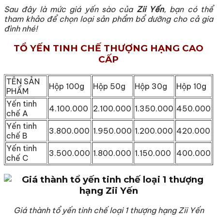
Sau đây là mức giá yến sào của
Zii Yến
, bạn có thể
tham khảo để chọn loại sản phẩm bổ dưỡng cho cả gia
đình nhé!
TỔ YẾN TINH CHẾ THƯỢNG HẠNG CAO
CẤP
TÊN SẢN
Hộp 100g
Hộp 50g
Hộp 30g
Hộp 10g
PHẨM
Yến tinh
4.100.000
2.100.000
1.350.000
450.000
chế A
Yến tinh
3.800.000
1.950.000
1.200.000
420.000
chế B
Yến tinh
3.500.000
1.800.000
1.150.000
400.000
chế C
Giá thành tổ yến tinh chế loại 1 thượng hạng Zii Yến