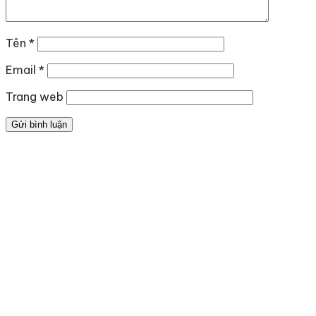
Tên
*
Email
*
Trang web
Địa chỉ
: số 243 Lạch Tray, Gia Viên, Hải Phòng
Hotline
:
0906 0275 86