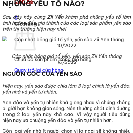
Liên hệ
NHỮNG YẾU TỐ NÀO?
Sau đây hãy cùng
Zii Yến
khám phá những yếu tố làm
0
ảnh hưởng đến giá thành của các loại sản phẩm yến sào
Giỏ hàng
trên thị trường hiện nay nhé!
Cập nhật bảng giá tổ yến, yến sào Zii Yến tháng
Chưa có sản phẩm trong giỏ hàng.
10/2022
Quay trở lại cửa hàng
NGUỒN GỐC CỦA YẾN SÀO
Hiện nay, yến sào được chia làm 3 loại chính là yến đảo,
yến nhà và yến tự nhiên.
Yến đảo và yến tự nhiên khá giống nhau vì chúng không
bị giới hạn không gian sống. Nên thường chất dinh dưỡng
trong 2 loại yến này khá cao. Vì vậy người tiêu dùng
hiện nay ưa chuộng yến đảo và yến tự nhiên hơn.
Còn loại yến nhà ít người chọn vì lo ngại sẽ không nhiều