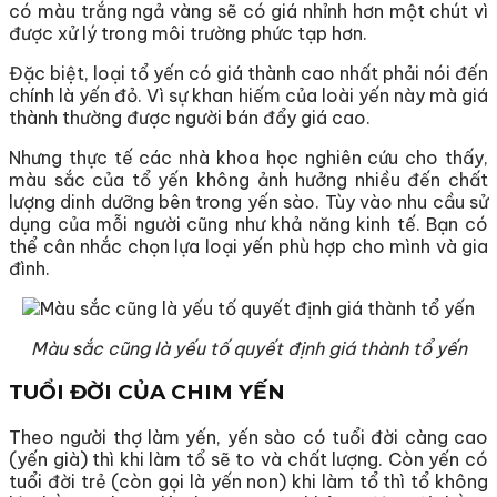
có màu trắng ngả vàng sẽ có giá nhỉnh hơn một chút vì
được xử lý trong môi trường phức tạp hơn.
Đặc biệt, loại tổ yến có giá thành cao nhất phải nói đến
chính là yến đỏ. Vì sự khan hiếm của loài yến này mà giá
thành thường được người bán đẩy giá cao.
Nhưng thực tế các nhà khoa học nghiên cứu cho thấy,
màu sắc của tổ yến không ảnh hưởng nhiều đến chất
lượng dinh dưỡng bên trong yến sào. Tùy vào nhu cầu sử
dụng của mỗi người cũng như khả năng kinh tế. Bạn có
thể cân nhắc chọn lựa loại yến phù hợp cho mình và gia
đình.
Màu sắc cũng là yếu tố quyết định giá thành tổ yến
TUỔI ĐỜI CỦA CHIM YẾN
Theo người thợ làm yến, yến sào có tuổi đời càng cao
(yến già) thì khi làm tổ sẽ to và chất lượng. Còn yến có
tuổi đời trẻ (còn gọi là yến non) khi làm tổ thì tổ không