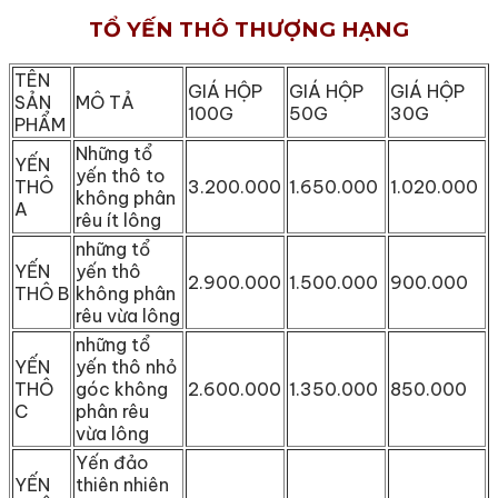
TỔ YẾN THÔ THƯỢNG HẠNG
TÊN
GIÁ HỘP
GIÁ HỘP
GIÁ HỘP
SẢN
MÔ TẢ
100G
50G
30G
PHẨM
Những tổ
YẾN
yến thô to
THÔ
3.200.000
1.650.000
1.020.000
không phân
A
rêu ít lông
những tổ
YẾN
yến thô
2.900.000
1.500.000
900.000
THÔ B
không phân
rêu vừa lông
những tổ
YẾN
yến thô nhỏ
THÔ
góc không
2.600.000
1.350.000
850.000
C
phân rêu
vừa lông
Yến đảo
YẾN
thiên nhiên