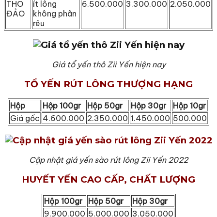
THÔ
ít lông
6.500.000
3.300.000
2.050.000
ĐẢO
không phân
rêu
Giá tổ yến thô Zii Yến hiện nay
TỔ YẾN RÚT LÔNG THƯỢNG HẠNG
Hộp
Hộp 100gr
Hộp 50gr
Hộp 30gr
Hộp 10gr
Giá gốc
4.600.000
2.350.000
1.450.000
500.000
Cập nhật giá yến sào rút lông Zii Yến 2022
HUYẾT YẾN CAO CẤP, CHẤT LƯỢNG
Hộp 100gr
Hộp 50gr
Hộp 30gr
9.900.000
5.000.000
3.050.000