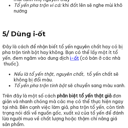
Tổ yến pha trộn vi cá:
khi đốt lên sẽ nghe mùi khô
nướng
5/ Dùng i-ốt
Đây là cách để nhận biết tổ yến nguyên chất hay có bị
pha trộn tinh bột hay không. Bạn có thể lấy một ít tổ
yến, đem ngâm vào dung dịch
i-ốt
(có bán ở các nhà
thuốc).
Nếu là tổ yến thật, nguyên chất,
tổ yến chất sẽ
không bị đổi màu.
Tổ yến pha trộn
tinh bột
sẽ chuyển sang màu xanh.
Trên đây là một số cách
phân biệt tổ yến thật giả
đơn
giản và nhanh chóng mà các mẹ có thể thực hiện ngay
tại nhà. Bên cạnh việc làm giả, pha trộn tổ yến, còn tình
trạng nói dối về nguồn gốc, xuất xứ của tổ yến để đánh
lừa người mua về chất lượng hoặc thậm chí nâng giá
sản phẩm.