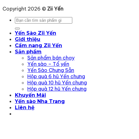
Copyright 2026 ©
Zii Yến
Tìm
kiếm:
Yến Sào Zii Yến
Giới thiệu
Cẩm nang Zii Yến
Sản phẩm
Sản phẩm bán chạy
Yến sào – Tổ yến
Yến Sào Chưng Sẵn
Hộp quà 6 hũ Yến chưng
Hộp quà 10 hũ Yến chưng
Hộp quà 12 hũ Yến chưng
Khuyến Mãi
Yến sào Nha Trang
Liên hệ