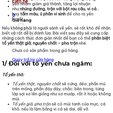
Liên hệ
yến nhằm giảm giá thành, tăng lợi nhuận
như
nhúng đường, trộn với bột rau câu, vi cá
…
hay
tẩm màu, ủ phân vi sinh
để cho ra yến
0
huyết.
Giỏ hàng
Nếu không phải là người sành về yến, sẽ rất khó để nhận
biết và rất dễ bị đánh lừa. Bài viết sau đây sẽ cung cấp
những cách thức đơn giản nhất để bạn có thể
phân biệt
tổ yến thật giả
; nguyên chất – pha trộn
nhé.
Chưa có sản phẩm trong giỏ hàng.
Quay trở lại cửa hàng
1/ Đối với tổ yến chưa ngâm:
Tổ yến thô:
Tổ yến thật, nguyên chất
sẽ cứng, dẻo; phần mũ
trên mỏng, phần đáy dày, chắc; bên trong, từng
lớp sợi xơ lên giống như xơ mướp, rất ít hoặc không
mùi.
Tổ yến giả
,
pha trộn
sẽ có mùi tanh của mực, cá
khô, nếu là làm bằng vi cá sẽ dai, dễ vỡ.