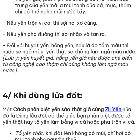
trưng của yến mà là mùi tanh của cá, mực, thậm
chí có thể nghe mùi nước tẩy.
+ Nếu yến trộn vi cá thì sợi hơi xơ cứng.
+ Nếu yến pha đường thì sợi nhão và tan ra.
+ Đối với huyết yến, hồng yến, nếu là do tẩm màu thì
nước sẽ ngả màu; yến thật sẽ không làm ngả màu nước.
[Lưu ý: yến huyết giả, hồng yến giả nếu được chế biến
từ công nghệ cao thậm chí cũng không làm ngả màu
nước]
4/ Khi dùng lửa đốt:
Một
Cách phân biệt yến sào thật giả cùng
Zii Yến
nữa
đó là Dùng lửa đốt có thể giúp bạn phân biệt được tổ
yến thật hay tổ yến làm bằng vi cá hoặc pha trộn vi cá.
Tổ yến thật:
khi đốt lên không có mùi, chỉ hơi có
mùi tanh nhẹ nguyên thuỷ