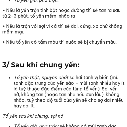
Tổ yến giả, pha trộn:
+ Nếu là yến trộn tinh bột hoặc đường thì sẽ tan ra sau
từ 2-3 phút, tổ yến mềm, nhão ra
+ Nếu là trộn với sợi vi cá thì sẽ dai, cứng, xơ chứ không
mềm mại.
+ Nếu tổ yến có tẩm màu thì nước sẽ bị chuyển màu.
3/ Sau khi chưng yến:
Tổ yến thật, nguyên chất
sẽ hơi tanh vị biển (mùi
tanh đặc trưng của yến sào – mùi tanh nhiều hay ít
là tuỳ thuộc đặc điểm của từng tổ yến). Sợi yến
nở, không tan (hoặc tan nhẹ nếu đun lâu), không
nhão, tuỳ theo độ tuổi của yến sẽ cho sợ dai nhiều
hay dai ít.
Tổ yến sau khi chưng, sợi nở
Tổ yến giả, pha trộn:
sẽ không có mùi tanh đặc