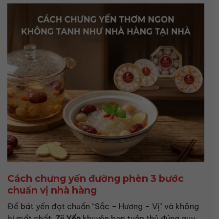
Cách chưng yến đường phèn 3 bước
chuẩn vị nhà hàng
Để bát yến đạt chuẩn “Sắc – Hương – Vị” và không
bị mất chất,
Zii Yến
khuyên bạn tuân thủ đúng quy