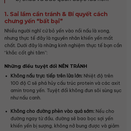
1. Sai lầm cần tránh & Bí quyết cách
chưng yến “bất bại”
Nhiều người nghĩ cứ bỏ yến vào nồi nấu là xong,
nhưng thực tế đây là nguyên nhân khiến yến mất
chất. Dưới đây là những kinh nghiệm thực tế bạn cần
“khắc cốt ghi tâm”:
Những điều tuyệt đối NÊN TRÁNH
Không nấu trực tiếp trên lửa lớn:
Nhiệt độ trên
100 độ C sẽ phá hủy cấu trúc protein và các axit
amin trong yến. Tuyệt đối không đun sôi sùng sục
như nấu canh.
Không cho đường phèn vào quá sớm:
Nếu cho
đường ngay từ đầu, đường sẽ bao bọc sợi yến
khiến yến bị sượng, không nở bung được và giảm