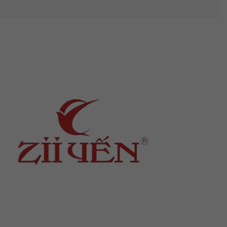
Địa chỉ
: số 243 Lạch Tray, Gia Viên, Hải Phòng
Hotline
:
0906 0275 86
Email
:
yenthienngoc88@gmail.com
Website
:
ziiyen.com