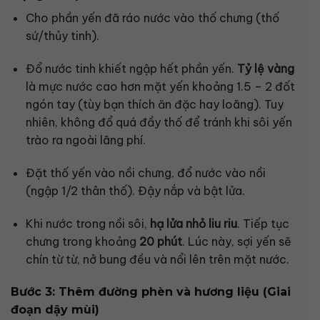
Cho phần yến đã ráo nước vào thố chưng (thố
sứ/thủy tinh).
Đổ nước tinh khiết ngập hết phần yến.
Tỷ lệ vàng
là mực nước cao hơn mặt yến khoảng 1.5 – 2 đốt
ngón tay (tùy bạn thích ăn đặc hay loãng). Tuy
nhiên, không đổ quá đầy thố để tránh khi sôi yến
trào ra ngoài lãng phí.
Đặt thố yến vào nồi chưng, đổ nước vào nồi
(ngập 1/2 thân thố). Đậy nắp và bật lửa.
Khi nước trong nồi sôi,
hạ lửa nhỏ liu riu
. Tiếp tục
chưng trong khoảng
20 phút
. Lúc này, sợi yến sẽ
chín từ từ, nở bung đều và nổi lên trên mặt nước.
Bước 3: Thêm đường phèn và hương liệu (Giai
đoạn dậy mùi)