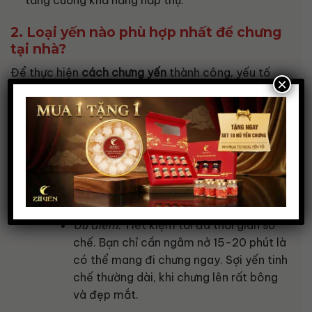
tăng cường khả năng hấp thụ.
2. Loại yến nào phù hợp nhất để chưng
tại nhà?
Để thực hiện
cách chưng yến
thành công, yếu tố
×
quan trọng nhất chính là nguyên liệu đầu vào. Tùy
vào quỹ thời gian của bạn, hãy chọn dòng sản phẩm
phù hợp:
Yến tinh chế (Khuyên dùng):
Đây là dòng sản
phẩm bán chạy nhất hiện nay. Yến đã được nhặt
sạch lông và tạp chất, đắp tổ và sấy lạnh.
Ưu điểm:
Tiết kiệm tối đa thời gian sơ
chế. Bạn chỉ cần ngâm nở 15-20 phút là
có thể mang đi chưng ngay. Sợi yến tinh
chế thường dài, khi chưng lên rất bông
và đẹp mắt.