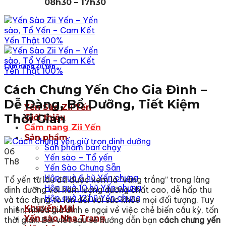
08h30 – 17h30
Cẩm nang Zii Yến
Cách Chưng Yến Cho Gia Đình –
Dễ Dàng, Bổ Dưỡng, Tiết Kiệm
Yến Sào Zii Yến
Thời Gian
Giới thiệu
Cẩm nang Zii Yến
Sản phẩm
Sản phẩm bán chạy
06
Yến sào – Tổ yến
Th8
Yến Sào Chưng Sẵn
Hộp quà 6 hũ Yến chưng
Tổ yến từ lâu đã được xem là “vàng trắng” trong làng
Hộp quà 10 hũ Yến chưng
dinh dưỡng với hàm lượng dưỡng chất cao, dễ hấp thu
Hộp quà 12 hũ Yến chưng
và tác dụng to lớn đối với sức khỏe mọi đối tượng. Tuy
Khuyến Mãi
nhiên, nhiều gia đình e ngại về việc chẻ biến câu kỳ, tốn
Yến sào Nha Trang
thời gian. Bài viết sau sẽ hướng dẫn bạn
cách chưng yến