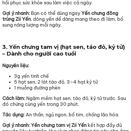
hồi phục sức khỏe sau làm việc cả ngày.
Gợi ý nhanh:
Bạn có thể dùng ngay
Yến chưng đông
trùng Zii Yến
, dòng yến dể dàng mang theo đi làm, bổ
sung năng lượng mỗi ngày.
3.
Yến chưng tam vị (hạt sen, táo đỏ, kỷ tử)
– Dành cho người cao tuổi
Nguyên liệu:
3g yến tinh chế
5 hạt sen, 2 lát táo đỏ, 3–4 hạt kỷ tử
1 muỗng đường phèn
Cách làm:
Ngâm mềm hạt sen, táo đỏ, kỷ tử trước. Sau
đó chứng cùng yến trong 30 phút.
Tác dụng:
An thần, ngủ ngon, bổ tim, chống lão hóa.
Gợi ý nhanh:
Yến chưng tam vị Zii Yến
kết hợp đầy đủ