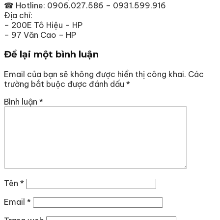
☎
Hotline: 0906.027.586 – 0931.599.916
Địa chỉ:
– 200E Tô Hiệu – HP
– 97 Văn Cao – HP
Để lại một bình luận
Email của bạn sẽ không được hiển thị công khai.
Các
trường bắt buộc được đánh dấu
*
Bình luận
*
Tên
*
Email
*