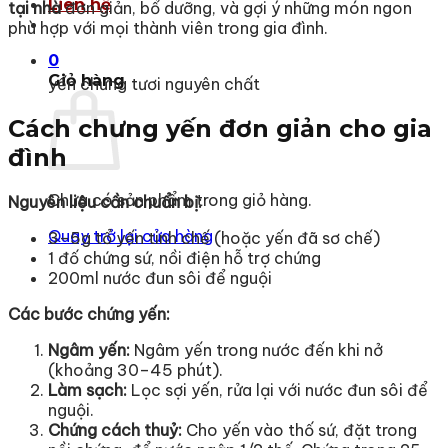
Liên hệ
tại nhà
đơn giản, bổ dưỡng, và gợi ý những món ngon
phù hợp với mọi thành viên trong gia đình.
0
Giỏ hàng
yến chưng tươi nguyên chất
Cách chưng yến đơn giản cho gia
đình
Chưa có sản phẩm trong giỏ hàng.
Nguyên liệu cần chuẩn bị:
Quay trở lại cửa hàng
3–5g tổ yến tinh chế (hoặc yến đã sơ chế)
1 đố chứng sứ, nồi điện hỗ trợ chứng
200ml nước đun sôi để nguội
Các bước chứng yến:
Ngâm yến:
Ngâm yến trong nước đến khi nở
(khoảng 30–45 phút).
Làm sạch:
Lọc sợi yến, rửa lại với nước đun sôi để
nguội.
Chứng cách thuỷ:
Cho yến vào thố sứ, đặt trong