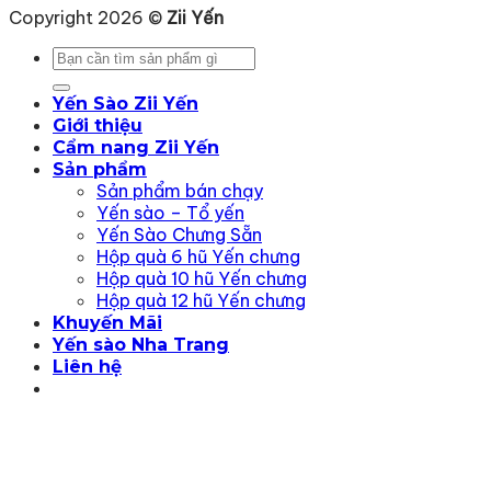
Copyright 2026 ©
Zii Yến
Tìm
kiếm:
Yến Sào Zii Yến
Giới thiệu
Cẩm nang Zii Yến
Sản phẩm
Sản phẩm bán chạy
Yến sào – Tổ yến
Yến Sào Chưng Sẵn
Hộp quà 6 hũ Yến chưng
Hộp quà 10 hũ Yến chưng
Hộp quà 12 hũ Yến chưng
Khuyến Mãi
Yến sào Nha Trang
Liên hệ