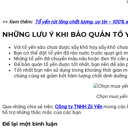
>> Xem thêm:
Tổ yến rút lông chất lượng, uy tín – 100% s
NHỮNG LƯU Ý KHI BẢO QUẢN TỔ 
Với tổ yến sào chưa được sấy khô hay sấy khô chưa 
Bạn có thể đặt tổ yến đã ráo nước trước quạt gió 
Những tổ yến đã chuyển màu nâu hoặc đen thì cần ph
Để bảo quản tổ yến được tốt nhất, bạn nên để sản p
Tốt nhất bạn nên sử dụng trong khoảng thời gian m
chúng cũng sẽ giảm bớt hàm lượng chất dinh dưỡng 
Chọn mua yến s
Qua những chia sẻ trên,
Công ty TNHH Zii Yến
mong các b
hỗ trợ những thắc mắc của các bạn.
Để lại một bình luận