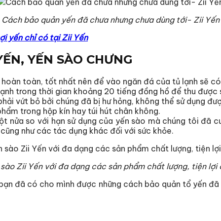
Cách bảo quản yến đã chưa nhưng chưa dùng tới- Zii Yến
ợi yến chỉ có tại Zii Yến
YẾN, YẾN SÀO CHƯNG
hoàn toàn, tốt nhất nên để vào ngăn đá của tủ lạnh sẽ có 
mạnh trong thời gian khoảng 20 tiếng đồng hồ để thu được
ải vứt bỏ bởi chúng đã bị hư hỏng, không thể sử dụng đượ
hẩm trong hộp kín hay túi hút chân không.
ột nửa so với hạn sử dụng của yến sào mà chúng tôi đã cu
cũng như các tác dụng khác đối với sức khỏe.
ào Zii Yến với đa dạng các sản phẩm chất lượng, tiện lợi
ạn đã có cho mình được những cách bảo quản tổ yến đã n