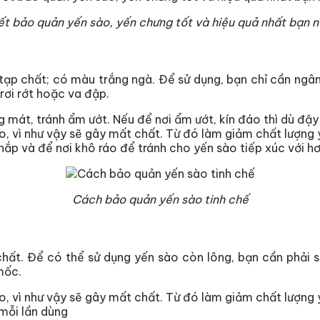
ết bảo quản yến sào, yến chưng tốt và hiệu quả nhất bạn n
 tạp chất; có màu trắng ngà. Để sử dụng, bạn chỉ cần ngâ
rơi rớt hoặc va đập.
g mát, tránh ẩm ướt. Nếu để nơi ẩm ướt, kín đáo thì dù đậ
, vì như vậy sẽ gây mất chất. Từ đó làm giảm chất lượng 
 nắp và để nơi khô ráo để tránh cho yến sào tiếp xúc với hơ
Cách bảo quản yến sào tinh chế
ất. Để có thể sử dụng yến sào còn lông, bạn cần phải sơ
mốc.
, vì như vậy sẽ gây mất chất. Từ đó làm giảm chất lượng 
 mỗi lần dùng