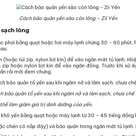
Cách bảo quản yến sào còn lông – Zii Yến
 sạch lông
ặc phơi bằng quạt hoặc hơi máy lạnh chừng 30 – 60 phút. P
sau:
(hoặc túi zip, nylon bịt kín) để vào ngăn mát tủ lạnh, nh
i zip hoặc nylon bịt kín để vào ngăn đông. Trước khi sử
ần rồi mới đem chưng.
h bảo quản tổ yến sau khi ngâm nở và làm sạch, chưa chế 
hể làm giảm giá trị dinh dưỡng của yến.
 khô yến bằng quạt hoặc máy lạnh từ 30 – 45 tiếng đồng h
c chén có nắp đậy) và bảo quản trong ngăn mát tủ lạnh. 