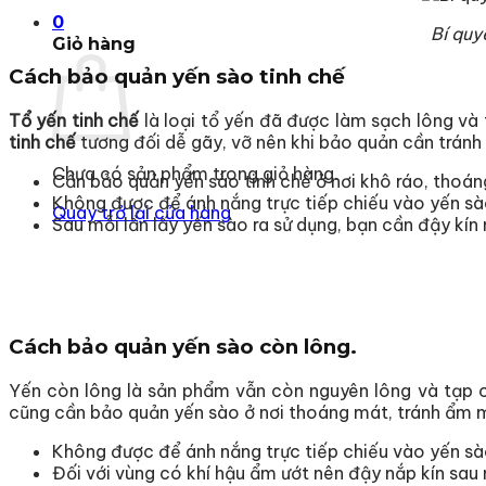
0
Bí quy
Giỏ hàng
Cách bảo quản yến sào tinh chế
Tổ yến tinh chế
là loại tổ yến đã được làm sạch lông và
tinh chế
tương đối dễ gãy, vỡ nên khi bảo quản cần tránh 
Chưa có sản phẩm trong giỏ hàng.
Cần bảo quản yến sào tinh chế ở nơi khô ráo, thoán
Không được để ánh nắng trực tiếp chiếu vào yến sào
Quay trở lại cửa hàng
Sau mỗi lần lấy yến sào ra sử dụng, bạn cần đậy kín
Cách bảo quản yến sào còn lông.
Yến còn lông là sản phẩm vẫn còn nguyên lông và tạp ch
cũng cần bảo quản yến sào ở nơi thoáng mát, tránh ẩm 
Không được để ánh nắng trực tiếp chiếu vào yến sào
Đối với vùng có khí hậu ẩm ướt nên đậy nắp kín sau