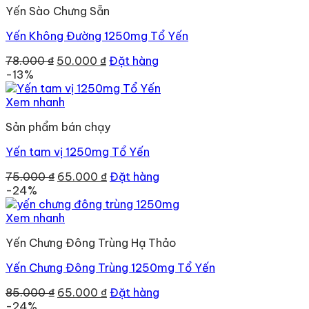
Yến Sào Chưng Sẵn
Yến Không Đường 1250mg Tổ Yến
Giá
Giá
78.000
₫
50.000
₫
Đặt hàng
gốc
hiện
-13%
là:
tại
78.000 ₫.
là:
Xem nhanh
50.000 ₫.
Sản phẩm bán chạy
Yến tam vị 1250mg Tổ Yến
Giá
Giá
75.000
₫
65.000
₫
Đặt hàng
gốc
hiện
-24%
là:
tại
75.000 ₫.
là:
Xem nhanh
65.000 ₫.
Yến Chưng Đông Trùng Hạ Thảo
Yến Chưng Đông Trùng 1250mg Tổ Yến
Giá
Giá
85.000
₫
65.000
₫
Đặt hàng
gốc
hiện
-24%