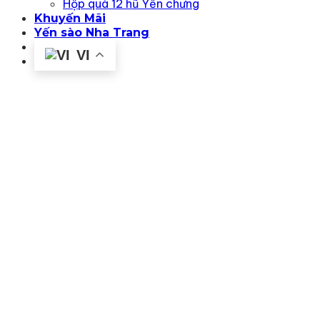
Hộp quà 12 hũ Yến chưng
Khuyến Mãi
Yến sào Nha Trang
Liên hệ
VI