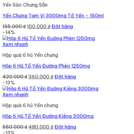
Yến Sào Chưng Sẵn
Yến Chưng Tam Vị 3000mg Tổ Yến – 150ml
Giá
Giá
135.000
₫
100.000
₫
Đặt hàng
gốc
hiện
-14%
là:
tại
135.000 ₫.
là:
Xem nhanh
100.000 ₫.
Hộp quà 6 hũ Yến chưng
Hộp 6 Hũ Tổ Yến Đường Phèn 1250mg
Giá
Giá
420.000
₫
360.000
₫
Đặt hàng
gốc
hiện
-13%
là:
tại
420.000 ₫.
là:
Xem nhanh
360.000 ₫.
Hộp quà 6 hũ Yến chưng
Hộp 6 Hũ Tổ Yến Đường Kiêng 3000mg
Giá
Giá
550.000
₫
480.000
₫
Đặt hàng
gốc
hiện
-13%