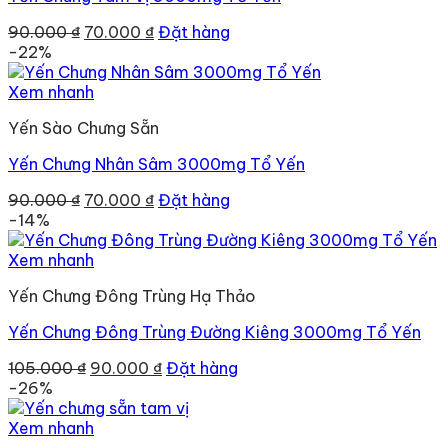
Giá
Giá
90.000
₫
70.000
₫
Đặt hàng
gốc
hiện
-22%
là:
tại
90.000 ₫.
là:
Xem nhanh
70.000 ₫.
Yến Sào Chưng Sẵn
Yến Chưng Nhân Sâm 3000mg Tổ Yến
Giá
Giá
90.000
₫
70.000
₫
Đặt hàng
gốc
hiện
-14%
là:
tại
90.000 ₫.
là:
Xem nhanh
70.000 ₫.
Yến Chưng Đông Trùng Hạ Thảo
Yến Chưng Đông Trùng Đường Kiêng 3000mg Tổ Yến
Giá
Giá
105.000
₫
90.000
₫
Đặt hàng
gốc
hiện
-26%
là:
tại
105.000 ₫.
là:
Xem nhanh
90.000 ₫.