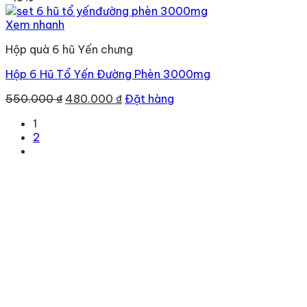
là:
tại
550.000 ₫.
là:
Xem nhanh
480.000 ₫.
Hộp quà 6 hũ Yến chưng
Hộp 6 Hũ Tổ Yến Đường Phèn 3000mg
Giá
Giá
550.000
₫
480.000
₫
Đặt hàng
gốc
hiện
1
là:
tại
2
550.000 ₫.
là:
480.000 ₫.