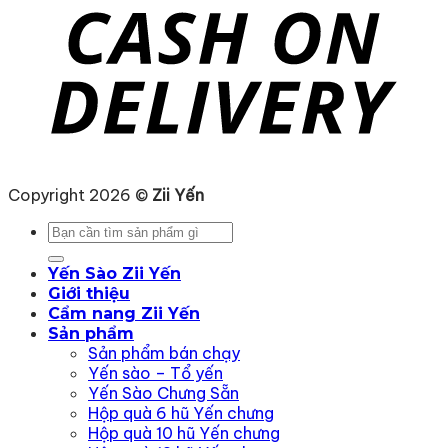
Copyright 2026 ©
Zii Yến
Tìm
kiếm:
Yến Sào Zii Yến
Giới thiệu
Cẩm nang Zii Yến
Sản phẩm
Sản phẩm bán chạy
Yến sào – Tổ yến
Yến Sào Chưng Sẵn
Hộp quà 6 hũ Yến chưng
Hộp quà 10 hũ Yến chưng