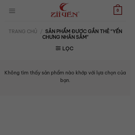
Bỏ
qua
0
nội
dung
TRANG CHỦ
/
SẢN PHẨM ĐƯỢC GẮN THẺ “YẾN
CHƯNG NHÂN SÂM”
LỌC
Không tìm thấy sản phẩm nào khớp với lựa chọn của
bạn.