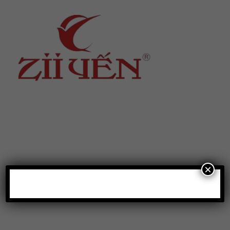
Địa chỉ
: số 243 Lạch Tray, Gia Viên, Hải Phòng
Hotline
:
0906 0275 86
Email
:
yenthienngoc88@gmail.com
Website
:
ziiyen.com
MST
: 0201971770 – cấp ngày 07/06/2024
Nơi cấp
: Sở kế hoạch và đầu tư TP. Hải Phòng
×
Hỗ trợ khách hàng
Chính sách bảo vệ thông tin cá nhân của người tiêu