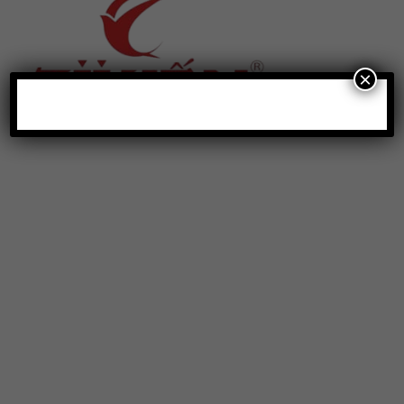
×
Địa chỉ
: số 243 Lạch Tray, Gia Viên, Hải Phòng
Hotline
:
0906 0275 86
Email
:
yenthienngoc88@gmail.com
Website
:
ziiyen.com
MST
: 0201971770 – cấp ngày 07/06/2024
Nơi cấp
: Sở kế hoạch và đầu tư TP. Hải Phòng
Hỗ trợ khách hàng
Chính sách bảo vệ thông tin cá nhân của người tiêu
dùng