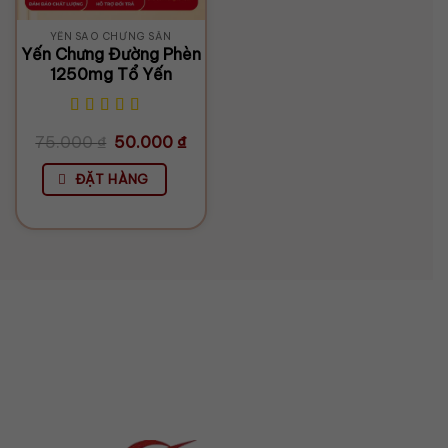
YẾN SÀO CHƯNG SẴN
Yến Chưng Đường Phèn
1250mg Tổ Yến
Giá
Giá
75.000
₫
50.000
₫
gốc
hiện
là:
tại
75.000 ₫.
là:
ĐẶT HÀNG
50.000 ₫.