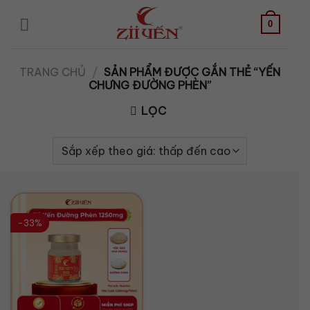
Bỏ
qua
0
nội
dung
TRANG CHỦ
/
SẢN PHẨM ĐƯỢC GẮN THẺ “YẾN
CHƯNG ĐƯỜNG PHÈN”
LỌC
-33%