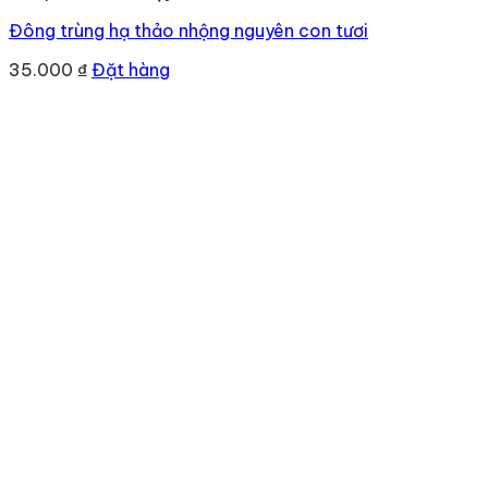
Đông trùng hạ thảo nhộng nguyên con tươi
35.000
₫
Đặt hàng
Địa chỉ
: số 243 Lạch Tray, Gia Viên, Hải Phòng
Hotline
:
0906 0275 86
Email
:
yenthienngoc88@gmail.com
Website
:
ziiyen.com
MST
: 0201971770 – cấp ngày 07/06/2024
Nơi cấp
: Sở kế hoạch và đầu tư TP. Hải Phòng
Hỗ trợ khách hàng