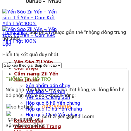
08h30 – 17h30
Trang chủ
/
Sản phẩm được gắn thẻ “nhộng đông trùng
hạ thảo”
Lọc
Hiển thị kết quả duy nhất
Yến Sào Zii Yến
Giới thiệu
Cẩm nang Zii Yến
THÔNG TIN HỖ TRỢ
Sản phẩm
Sản phẩm bán chạy
Nếu gặp khó khăn trong lúc đặt hàng, vui lòng liên hệ
Yến sào – Tổ yến
bộ phận chăm sóc khách hàng:
Yến Sào Chưng Sẵn
Hộp quà 6 hũ Yến chưng
0931599916
Hộp quà 10 hũ Yến chưng
Hộp quà 12 hũ Yến chưng
cskhziiyen@gmail.com
Khuyến Mãi
Sản phẩm nổi bật
Yến sào Nha Trang