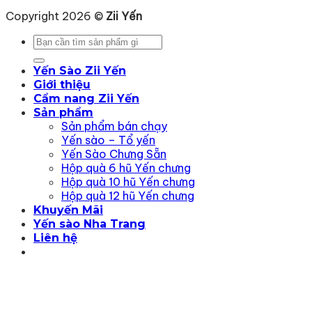
Copyright 2026 ©
Zii Yến
Tìm
kiếm:
Yến Sào Zii Yến
Giới thiệu
Cẩm nang Zii Yến
Sản phẩm
Sản phẩm bán chạy
Yến sào – Tổ yến
Yến Sào Chưng Sẵn
Hộp quà 6 hũ Yến chưng
Hộp quà 10 hũ Yến chưng
Hộp quà 12 hũ Yến chưng
Khuyến Mãi
Yến sào Nha Trang
Liên hệ