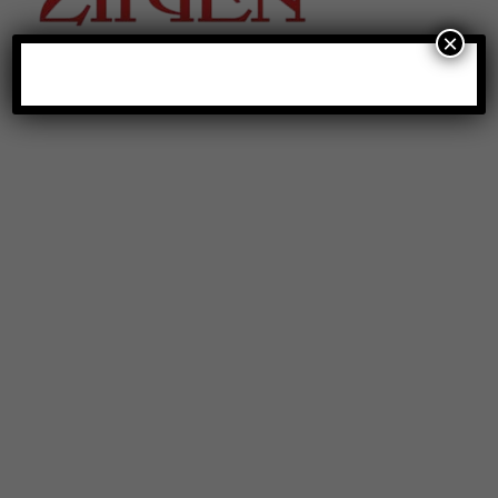
×
Địa chỉ
: số 243 Lạch Tray, Gia Viên, Hải Phòng
Hotline
:
0906 0275 86
Email
:
yenthienngoc88@gmail.com
Website
:
ziiyen.com
MST
: 0201971770 – cấp ngày 07/06/2024
Nơi cấp
: Sở kế hoạch và đầu tư TP. Hải Phòng
Hỗ trợ khách hàng
Chính sách bảo vệ thông tin cá nhân của người tiêu
dùng
Hướng dẫn thanh toán
Chính sách vận chuyển
Chính sách đổi – trả hàng