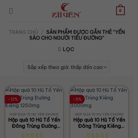
Bỏ
qua
0
nội
dung
TRANG CHỦ
/
SẢN PHẨM ĐƯỢC GẮN THẺ “YẾN
SÀO CHO NGƯỜI TIỂU ĐƯỜNG”
LỌC
-12%
-9%
HỘP QUÀ 10 HŨ YẾN CHƯNG
HỘP QUÀ 10 HŨ YẾN CHƯNG
Hộp quà 10 Hũ Tổ Yến
Hộp quà 10 Hũ Tổ Yến
Đông Trùng Đường
Đông Trùng Kiêng
Kiêng 1250mg
3000mg