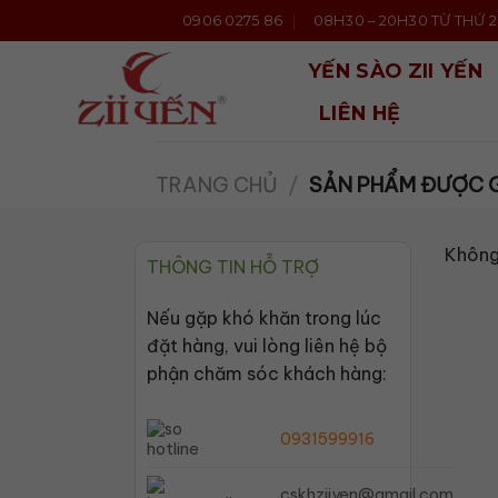
Bỏ
0906 0275 86
08H30 – 20H30 TỪ THỨ 2 
qua
nội
YẾN SÀO ZII YẾN
dung
LIÊN HỆ
TRANG CHỦ
/
SẢN PHẨM ĐƯỢC G
Không
THÔNG TIN HỖ TRỢ
Nếu gặp khó khăn trong lúc
đặt hàng, vui lòng liên hệ bộ
phận chăm sóc khách hàng:
0931599916
cskhziiyen@gmail.com