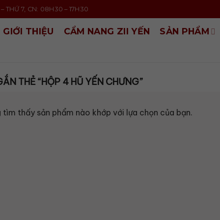
– THỨ 7, CN: 08H30 – 17H30
GIỚI THIỆU
CẨM NANG ZII YẾN
SẢN PHẨM
ẮN THẺ “HỘP 4 HŨ YẾN CHƯNG”
 tìm thấy sản phẩm nào khớp với lựa chọn của bạn.