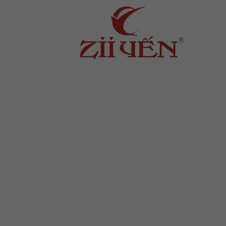
Địa chỉ
: số 243 Lạch Tray, Gia Viên, Hải
Phòng
Hotline
:
0906 0275 86
Email
:
yenthienngoc88@gmail.com
Website
:
ziiyen.com
MST
: 0201971770 – cấp ngày
07/06/2024
Nơi cấp
: Sở kế hoạch và đầu tư TP. Hải
Phòng