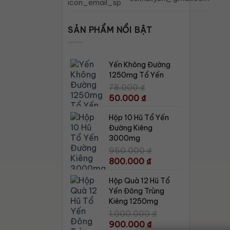
SẢN PHẨM NỔI BẬT
Yến Không Đường
1250mg Tổ Yến
78.000
₫
Giá
Giá
50.000
₫
gốc
hiện
Hộp 10 Hũ Tổ Yến
là:
tại
Đường Kiêng
78.000 ₫.
là:
3000mg
50.000 ₫.
950.000
₫
Giá
Giá
800.000
₫
gốc
hiện
Hộp Quà 12 Hũ Tổ
là:
tại
Yến Đông Trùng
950.000 ₫.
là:
Kiêng 1250mg
800.000 ₫.
1.000.000
₫
Giá
Giá
900.000
₫