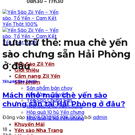
08h30 – 17h30
Lưu trữ thẻ:
mua chè yến
sào chưng sẵn Hải Phòng
ở đâu
Yến Sào Zii Yến
Giới thiệu
Cẩm nang Zii Yến
Sản phẩm
Yến sào Nha Trang
Sản phẩm bán chạy
Mách nhỏ mua chè yến sào
Yến sào – Tổ yến
Yến Sào Chưng Sẵn
chưng sẵn tại Hải Phòng ở đâu?
Hộp quà 6 hũ Yến chưng
Hộp quà 10 hũ Yến chưng
Đăng vào
18/08/2021
25/06/2022
bởi
admin
Hộp quà 12 hũ Yến chưng
Khuyến Mãi
18
Yến sào Nha Trang