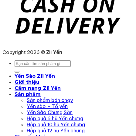
Copyright 2026 ©
Zii Yến
Tìm
kiếm:
Yến Sào Zii Yến
Giới thiệu
Cẩm nang Zii Yến
Sản phẩm
Sản phẩm bán chạy
Yến sào – Tổ yến
Yến Sào Chưng Sẵn
Hộp quà 6 hũ Yến chưng
Hộp quà 10 hũ Yến chưng
Hộp quà 12 hũ Yến chưng