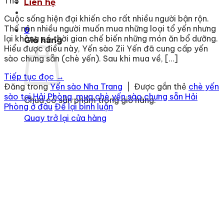
Th8
Liên hệ
Cuộc sống hiện đại khiến cho rất nhiều người bận rộn.
Thế nên nhiều người muốn mua những loại tổ yến nhưng
0
lại không có thời gian chế biến những món ăn bổ dưỡng.
Giỏ hàng
Hiểu được điều này, Yến sào Zii Yến đã cung cấp yến
sào chưng sẵn (chè yến). Sau khi mua về, […]
Tiếp tục đọc
→
Đăng trong
Yến sào Nha Trang
|
Được gắn thẻ
chè yến
sào tại Hải Phòng
,
mua chè yến sào chưng sẵn Hải
Chưa có sản phẩm trong giỏ hàng.
Phòng ở đâu
Để lại bình luận
Quay trở lại cửa hàng
Địa chỉ
: số 243 Lạch Tray, Gia Viên, Hải Phòng