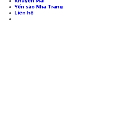
Khuyến Mãi
Yến sào Nha Trang
Liên hệ