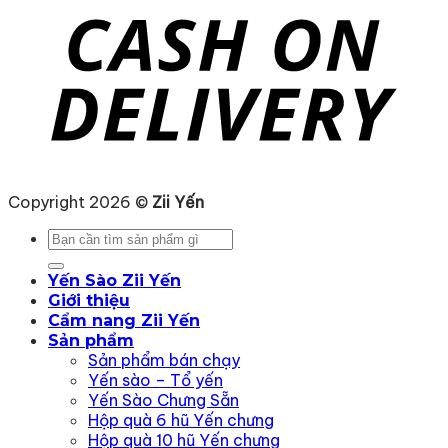
Copyright 2026 ©
Zii Yến
Tìm
kiếm:
Yến Sào Zii Yến
Giới thiệu
Cẩm nang Zii Yến
Sản phẩm
Sản phẩm bán chạy
Yến sào – Tổ yến
Yến Sào Chưng Sẵn
Hộp quà 6 hũ Yến chưng
Hộp quà 10 hũ Yến chưng