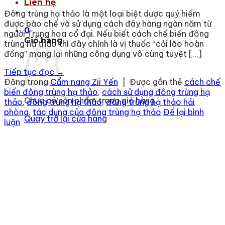
Liên hệ
Đông trùng hạ thảo là một loại biệt dược quý hiếm
được bào chế và sử dụng cách đây hàng ngàn năm từ
0
người Trung hoa cổ đại. Nếu biết cách chế biến đông
Giỏ hàng
trùng hạ thảo thì đây chính là vị thuốc “cải lão hoàn
đồng” mang lại những công dụng vô cùng tuyệt […]
Tiếp tục đọc
→
Đăng trong
Cẩm nang Zii Yến
|
Được gắn thẻ
cách chế
biến đông trùng hạ thảo
,
cách sử dụng đông trùng hạ
Chưa có sản phẩm trong giỏ hàng.
thảo
,
đông trùng hạ thảo
,
đông trùng hạ thảo hải
phòng
,
tác dụng của đông trùng hạ thảo
Để lại bình
Quay trở lại cửa hàng
luận