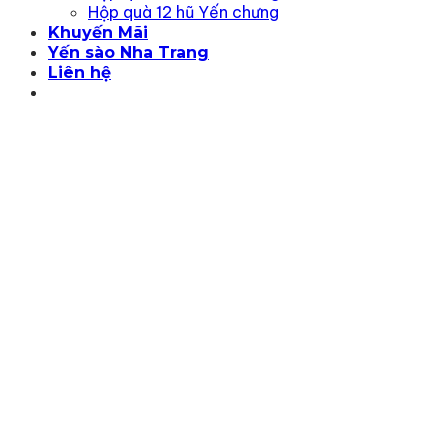
Hộp quà 12 hũ Yến chưng
Khuyến Mãi
Yến sào Nha Trang
Liên hệ