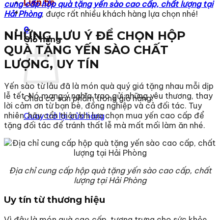
Liên hệ
cung cấp hộp quà tặng yến sào cao cấp, chất lượng tại
Hải Phòng
, được rất nhiều khách hàng lựa chọn nhé!
0
NHỮNG LƯU Ý ĐỂ CHỌN HỘP
Giỏ hàng
QUÀ TẶNG YẾN SÀO CHẤT
LƯỢNG, UY TÍN
Yến sào từ lâu đã là món quà quý giá tặng nhau mỗi dịp
lễ tết. Nó mang ý nghĩa trao gửi những yêu thương, thay
Chưa có sản phẩm trong giỏ hàng.
lời cảm ơn từ bạn bè, đồng nghiệp và cả đối tác. Tuy
nhiên, hãy cẩn thận khi lựa chọn mua yến cao cấp để
Quay trở lại cửa hàng
tặng đối tác để tránh thất lễ mà mất mối làm ăn nhé.
Địa chỉ cung cấp hộp quà tặng yến sào cao cấp, chất
lượng tại Hải Phòng
Uy tín từ thương hiệu
Vì đây là món quà cao cấp, tượng trưng cho sức khỏe