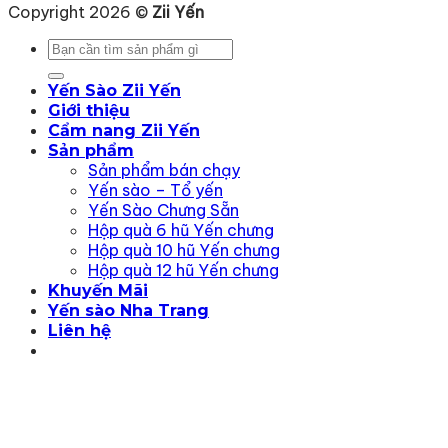
Copyright 2026 ©
Zii Yến
Tìm
kiếm:
Yến Sào Zii Yến
Giới thiệu
Cẩm nang Zii Yến
Sản phẩm
Sản phẩm bán chạy
Yến sào – Tổ yến
Yến Sào Chưng Sẵn
Hộp quà 6 hũ Yến chưng
Hộp quà 10 hũ Yến chưng
Hộp quà 12 hũ Yến chưng
Khuyến Mãi
Yến sào Nha Trang
Liên hệ