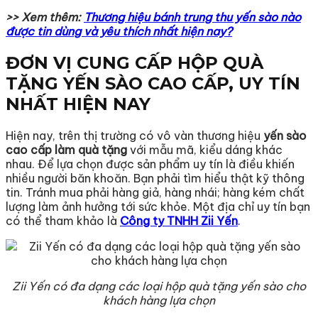
>> Xem thêm:
Thương hiệu bánh trung thu yến sào nào
được tin dùng và yêu thích nhất hiện nay?
ĐƠN VỊ CUNG CẤP HỘP QUÀ
TẶNG YẾN SÀO CAO CẤP, UY TÍN
NHẤT HIỆN NAY
Hiện nay, trên thị trường có vô vàn thương hiệu
yến sào
cao cấp làm quà tặng
với mẫu mã, kiểu dáng khác
nhau. Để lựa chọn được sản phẩm uy tín là điều khiến
nhiều người băn khoăn. Bạn phải tìm hiểu thật kỹ thông
tin. Tránh mua phải hàng giả, hàng nhái; hàng kém chất
lượng làm ảnh hưởng tới sức khỏe. Một địa chỉ uy tín bạn
có thể tham khảo là
Công ty TNHH Zii Yến
.
Zii Yến có đa dạng các loại hộp quà tặng yến sào cho
khách hàng lựa chọn